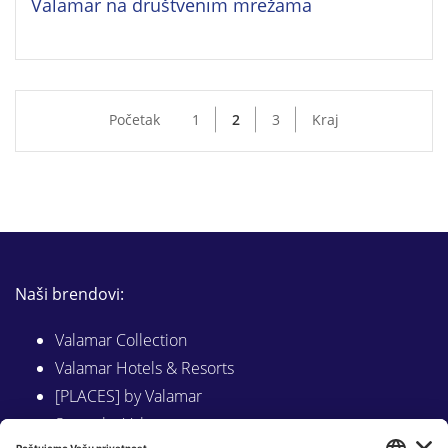
Valamar na društvenim mrežama
Početak
1
2
3
Kraj
Naši brendovi:
Valamar Collection
Valamar Hotels & Resorts
[PLACES] by Valamar
Sunny by Valamar