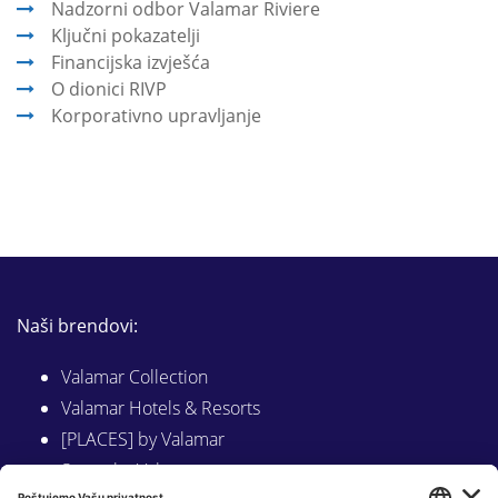
Nadzorni odbor Valamar Riviere
Ključni pokazatelji
Financijska izvješća
O dionici RIVP
Korporativno upravljanje
Naši brendovi:
Valamar Collection
Valamar Hotels & Resorts
[PLACES] by Valamar
Sunny by Valamar