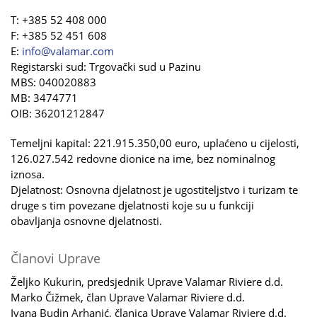
T: +385 52 408 000
F: +385 52 451 608
E:
info@valamar.com
Registarski sud: Trgovački sud u Pazinu
MBS: 040020883
MB: 3474771
OIB: 36201212847
Temeljni kapital: 221.915.350,00 euro, uplaćeno u cijelosti,
126.027.542 redovne dionice na ime, bez nominalnog
iznosa.
Djelatnost: Osnovna djelatnost je ugostiteljstvo i turizam te
druge s tim povezane djelatnosti koje su u funkciji
obavljanja osnovne djelatnosti.
Članovi Uprave
Željko Kukurin, predsjednik Uprave Valamar Riviere d.d.
Marko Čižmek, član Uprave Valamar Riviere d.d.
Ivana Budin Arhanić, članica Uprave Valamar Riviere d.d.