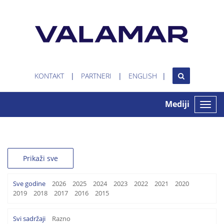
KONTAKT
PARTNERI
ENGLISH
Mediji
Toggle
naviga
Prikaži sve
Sve godine
2026
2025
2024
2023
2022
2021
2020
2019
2018
2017
2016
2015
Svi sadržaji
Razno