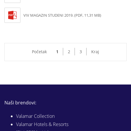
VIV MAGAZIN STUDENI 2019. (PDF, 11,31 MB)
Početak
1
2
3
Kraj
Naši brendovi:
Valamar Collection
Valamar Hotels & Resorts