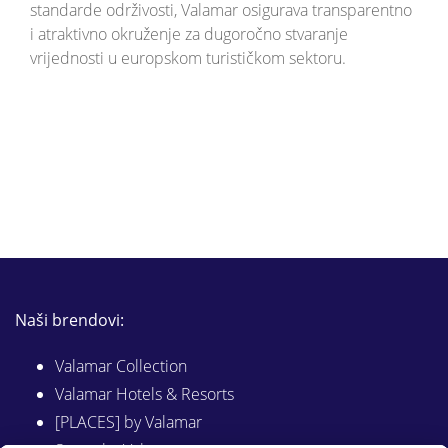
standarde održivosti, Valamar osigurava transparentno
i atraktivno okruženje za dugoročno stvaranje
vrijednosti u europskom turističkom sektoru.
Naši brendovi:
Valamar Collection
Valamar Hotels & Resorts
[PLACES] by Valamar