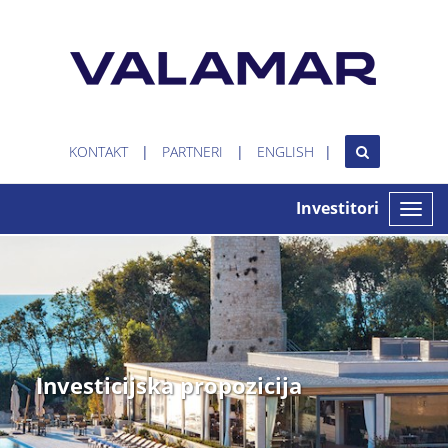
KONTAKT
PARTNERI
ENGLISH
Investitori
Toggle
naviga
Investicijska propozicija