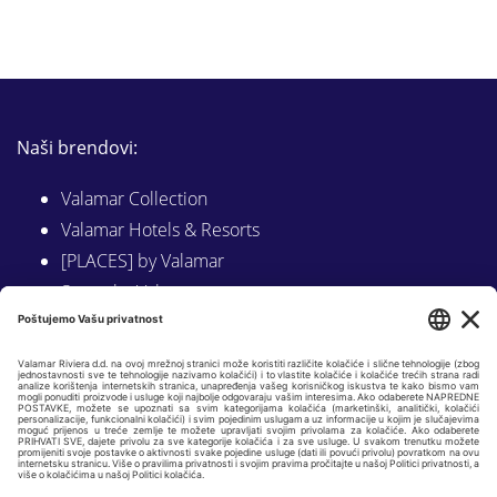
Naši brendovi:
Valamar Collection
Valamar Hotels & Resorts
[PLACES] by Valamar
Sunny by Valamar
Valamar Camping
Istraži na Valamar.com
Slijedite nas na:
LINKEDIN
FACEBOOK