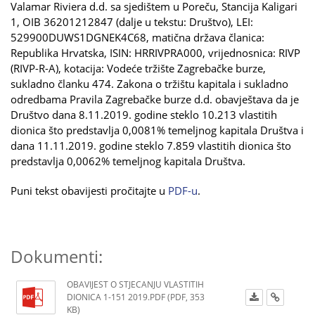
Valamar Riviera d.d. sa sjedištem u Poreču, Stancija Kaligari
1, OIB 36201212847 (dalje u tekstu: Društvo), LEI:
529900DUWS1DGNEK4C68, matična država članica:
Republika Hrvatska, ISIN: HRRIVPRA000, vrijednosnica: RIVP
(RIVP-R-A), kotacija: Vodeće tržište Zagrebačke burze,
sukladno članku 474. Zakona o tržištu kapitala i sukladno
odredbama Pravila Zagrebačke burze d.d. obavještava da je
Društvo dana 8.11.2019. godine steklo 10.213 vlastitih
dionica što predstavlja 0,0081% temeljnog kapitala Društva i
dana 11.11.2019. godine steklo 7.859 vlastitih dionica što
predstavlja 0,0062% temeljnog kapitala Društva.
Puni tekst obavijesti pročitajte u
PDF-u
.
Dokumenti:
OBAVIJEST O STJECANJU VLASTITIH
DIONICA 1-151 2019.PDF (PDF, 353
KB)