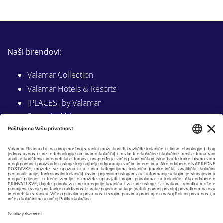
Naši brendovi:
Valamar Collection
Valamar Hotels & Resorts
[PLACES] by Valamar
Sunny by Valamar
Valamar Camping
Istraži na Valamar.com
Slijedite nas na:
LINKEDIN
FACEBOOK