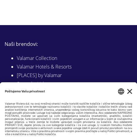
Naši brendovi:
Valamar Collection
Valamar Hotels & Resorts
[PLACES] by Valamar
Sunny by Valamar
Valamar Camping
Istraži na Valamar.com
Slijedite nas na: