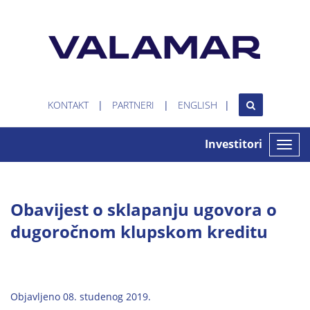
KONTAKT
PARTNERI
ENGLISH
Investitori
Toggle
naviga
Obavijest o sklapanju ugovora o
dugoročnom klupskom kreditu
Objavljeno 08. studenog 2019.