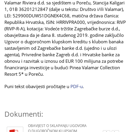
Valamar Riviera d.d. sa sjedištem u Poreču, Stancija Kaligari
1, 01B 36201212847 (dalje u tekstu: Društvo i/ili Valamar),
LEI: 529900DUWS1DGNEK4C68, matična država članica:
Republika Hrvatska, ISIN: HRRIVPRA000, vrijednosnica: RIVP
(RIVP-R-A), kotacija: Vodeće tržište Zagrebačke burze d.d.,
obavještava da je dana 8. studenog 2019. godine zaključilo
Ugovor o dugoročnom klupskom kreditu s klubom banaka
sastavljenim od Zagrebačke banke d.d. (ujedno i u ulozi
agenta), Privredne banke Zagreb d.d. i Hrvatske banke za
obnovu i razvitak u iznosu od EUR 100 milijuna za potrebe
financiranja investicije u budući Pinea Valamar Collection
Resort 5* u Poreču.
Puni tekst obavijesti pročitajte u
PDF-u
.
Dokumenti:
OBAVIJEST O SKLAPANJU UGOVORA
O DUGOROČNOM KLUPSKOM