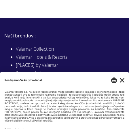
Naši brendovi:
Valamar Collection
Valamar Hotels & Resorts
[PLACES] by Valamar
Sunny by Valamar
Valamar Camping
Istraži na Valamar.com
Slijedite nas na:
LINKEDIN
FACEBOOK