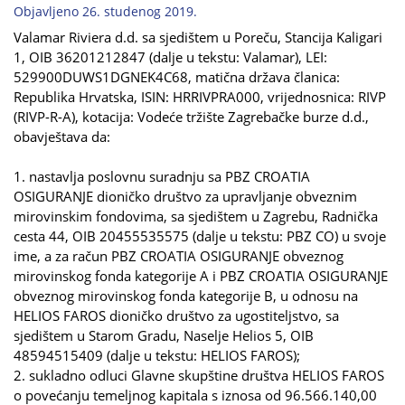
Objavljeno 26. studenog 2019.
Valamar Riviera d.d. sa sjedištem u Poreču, Stancija Kaligari
1, OIB 36201212847 (dalje u tekstu: Valamar), LEI:
529900DUWS1DGNEK4C68, matična država članica:
Republika Hrvatska, ISIN: HRRIVPRA000, vrijednosnica: RIVP
(RIVP-R-A), kotacija: Vodeće tržište Zagrebačke burze d.d.,
obavještava da:
1. nastavlja poslovnu suradnju sa PBZ CROATIA
OSIGURANJE dioničko društvo za upravljanje obveznim
mirovinskim fondovima, sa sjedištem u Zagrebu, Radnička
cesta 44, OIB 20455535575 (dalje u tekstu: PBZ CO) u svoje
ime, a za račun PBZ CROATIA OSIGURANJE obveznog
mirovinskog fonda kategorije A i PBZ CROATIA OSIGURANJE
obveznog mirovinskog fonda kategorije B, u odnosu na
HELIOS FAROS dioničko društvo za ugostiteljstvo, sa
sjedištem u Starom Gradu, Naselje Helios 5, OIB
48594515409 (dalje u tekstu: HELIOS FAROS);
2. sukladno odluci Glavne skupštine društva HELIOS FAROS
o povećanju temeljnog kapitala s iznosa od 96.566.140,00