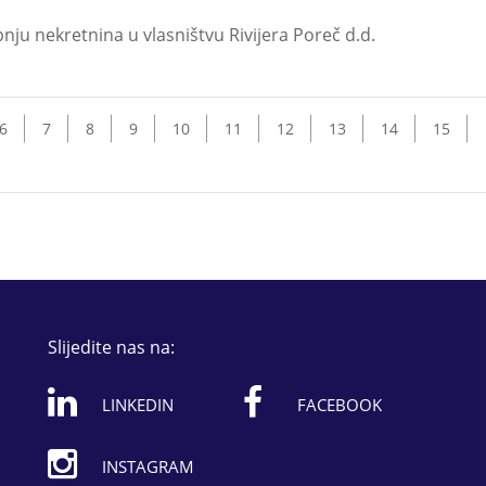
upnju nekretnina u vlasništvu Rivijera Poreč d.d.
6
7
8
9
10
11
12
13
14
15
Slijedite nas na:
LINKEDIN
FACEBOOK
INSTAGRAM