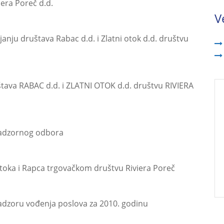
iera Poreč d.d.
V
ajanju društava Rabac d.d. i Zlatni otok d.d. društvu
štava RABAC d.d. i ZLATNI OTOK d.d. društvu RIVIERA
 Nadzornog odbora
otoka i Rapca trgovačkom društvu Riviera Poreč
dzoru vođenja poslova za 2010. godinu