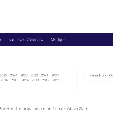
G
Karijera u Valamaru
Mediji
2025
2024
2023
2022
2021
2020
Svi sadržaji
Ob
2016
2015
2014
2013
2012
2011
oreč d.d. o pripajanju dioničkih društava Zlatni