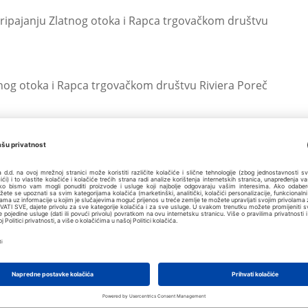
 pripajanju Zlatnog otoka i Rapca trgovačkom društvu
tnog otoka i Rapca trgovačkom društvu Riviera Poreč
a počevši od 7. veljače 2011. godine
 Društva i imenovanju jednog člana Uprave počevši
Nadzornog odbora i prijedlog izmjena Statuta
u skupštinu (8. 7. 2010.)