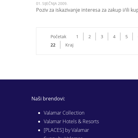
01. SIJEČNJA 2009.
Poziv za iskazivanje interesa za zakup i/ili k
Početak
1
2
3
4
5
22
Kraj
Naši brendovi:
Valamar Collection
Valamar Hotels & Resorts
[PLACES] by Valamar