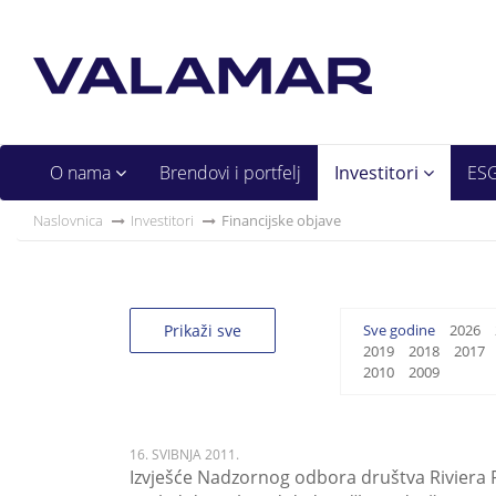
O nama
Brendovi i portfelj
Investitori
ES
Naslovnica
Investitori
Financijske objave
Prikaži sve
Sve godine
2026
2019
2018
2017
2010
2009
16. SVIBNJA 2011.
Izvješće Nadzornog odbora društva Riviera P