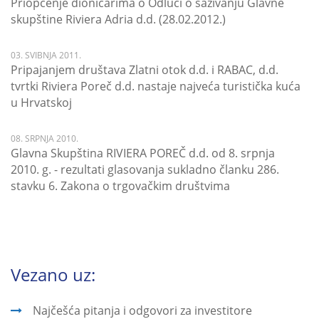
Priopćenje dioničarima o Odluci o sazivanju Glavne
skupštine Riviera Adria d.d. (28.02.2012.)
03. SVIBNJA 2011.
Pripajanjem društava Zlatni otok d.d. i RABAC, d.d.
tvrtki Riviera Poreč d.d. nastaje najveća turistička kuća
u Hrvatskoj
08. SRPNJA 2010.
Glavna Skupština RIVIERA POREČ d.d. od 8. srpnja
2010. g. - rezultati glasovanja sukladno članku 286.
stavku 6. Zakona o trgovačkim društvima
Vezano uz:
Najčešća pitanja i odgovori za investitore