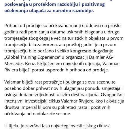
poslovanja u proteklom razdoblju i pozitivnog
očekivanja ulagača za naredno razdoblje.
Prihodi od prodaje su očekivano manji u odnosu na prošlu
godinu radi pomicanja datuma uskrsnih blagdana u drugo
tromjesečje zbog čega je većina turističkih objekata u prvom
tromjesečju bila zatvorena, a u prošloj godini je u prvom
tromjesečju bilo održano i veliko kongresno događanje
„Global Training Experience“ u organizaciji Daimler AG-
Mercedes-Benz. Isključenjem navedenih utjecaja, Valamar
Riviera bilježi porast usporednih prihoda od prodaje.
Valamar bilježi rast potražnje i bukinga za ovu sezonu te
posebno dobar prihvat novih ulaganja u ponudu smještaja i
usluga dodane vrijednosti u svim destinacijama. Ovogodišnji
intenzivni investicijski ciklus Valamar Rivijere, kao i akvizicija
društva Imperial ključni su pokretači rasta i pozitivnih
očekivanja od nadolazeće sezone.
U tijeku je završna faza najvećeg investicijskog ciklusa