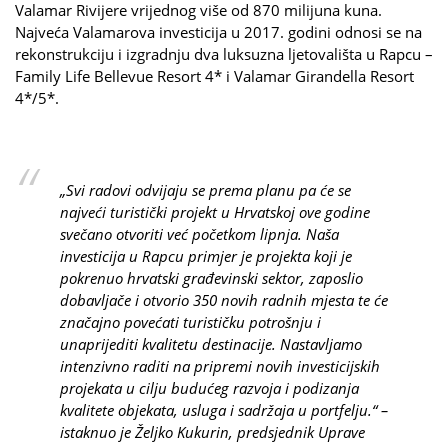
Valamar Rivijere vrijednog više od 870 milijuna kuna.
Najveća Valamarova investicija u 2017. godini odnosi se na
rekonstrukciju i izgradnju dva luksuzna ljetovališta u Rapcu –
Family Life Bellevue Resort 4* i Valamar Girandella Resort
4*/5*.
„Svi radovi odvijaju se prema planu pa će se
najveći turistički projekt u Hrvatskoj ove godine
svečano otvoriti već početkom lipnja. Naša
investicija u Rapcu primjer je projekta koji je
pokrenuo hrvatski građevinski sektor, zaposlio
dobavljače i otvorio 350 novih radnih mjesta te će
značajno povećati turističku potrošnju i
unaprijediti kvalitetu destinacije. Nastavljamo
intenzivno raditi na pripremi novih investicijskih
projekata u cilju budućeg razvoja i podizanja
kvalitete objekata, usluga i sadržaja u portfelju.“ –
istaknuo je Željko Kukurin, predsjednik Uprave