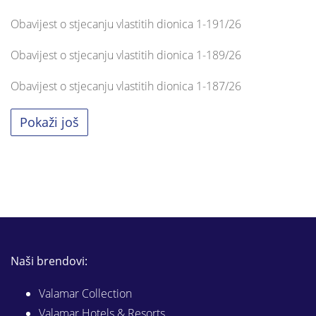
Obavijest o stjecanju vlastitih dionica 1-191/26
Obavijest o stjecanju vlastitih dionica 1-189/26
Obavijest o stjecanju vlastitih dionica 1-187/26
Pokaži još
Naši brendovi:
Valamar Collection
Valamar Hotels & Resorts