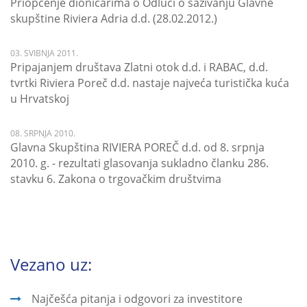
Priopćenje dioničarima o Odluci o sazivanju Glavne
skupštine Riviera Adria d.d. (28.02.2012.)
03. SVIBNJA 2011.
Pripajanjem društava Zlatni otok d.d. i RABAC, d.d.
tvrtki Riviera Poreč d.d. nastaje najveća turistička kuća
u Hrvatskoj
08. SRPNJA 2010.
Glavna Skupština RIVIERA POREČ d.d. od 8. srpnja
2010. g. - rezultati glasovanja sukladno članku 286.
stavku 6. Zakona o trgovačkim društvima
Vezano uz:
Najčešća pitanja i odgovori za investitore