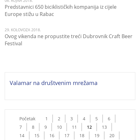
06. RUJNA 2018.
Predstavnici 650 biciklističkih kompanija iz cijele
Europe stižu u Rabac
29. KOLOVOZA 2018.
Ovog vikenda ne propustite treći Dubrovnik Craft Beer
Festival
Valamar na društvenim mrežama
Početak
1
2
3
4
5
6
7
8
9
10
11
12
13
14
15
16
17
18
19
20