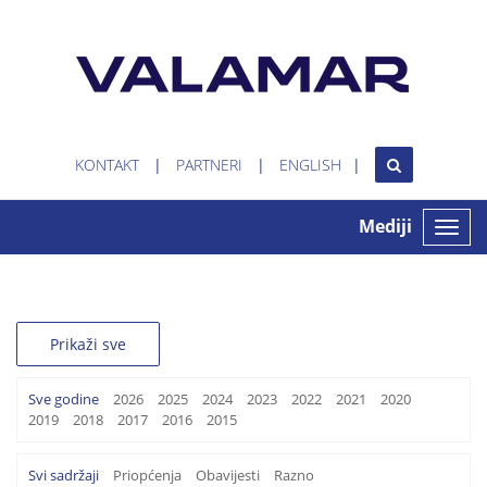
KONTAKT
PARTNERI
ENGLISH
Mediji
Toggle
naviga
Prikaži sve
Sve godine
2026
2025
2024
2023
2022
2021
2020
2019
2018
2017
2016
2015
Svi sadržaji
Priopćenja
Obavijesti
Razno