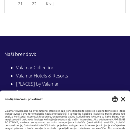
21
22
Kraj
Naši brendovi:
Valamar Collection
Valamar Hotels & Resorts
[PLACES] by Valamar
Sunny by Valamar
Valamar Camping
Istraži na Valamar.com
Slijedite nas na: