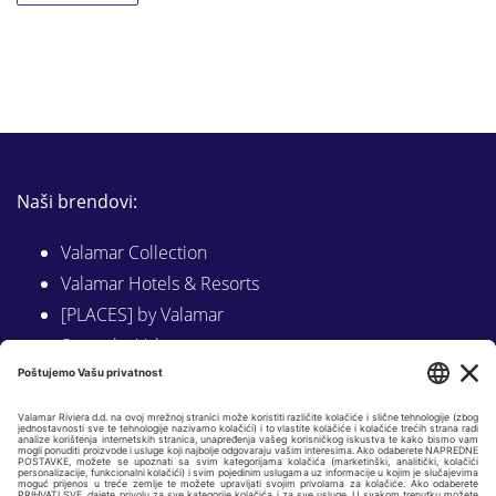
Naši brendovi:
Valamar Collection
Valamar Hotels & Resorts
[PLACES] by Valamar
Sunny by Valamar
Valamar Camping
Istraži na Valamar.com
Slijedite nas na: