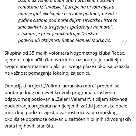
roniocima iz Hrvatske i Europe na prvom mjestu
nam je ipak ekologija i očuvanje podmorja. Svake
godine čistimo podmorje diljem Hrvatske i Istre te
smo aktivni i u traganju i spašavanju na moru“,
istaknuo je predsjednik udruge Društva
podvodnih aktivnosti Rabac Manuel Marković.
Skupina od 35 malih volontera Nogometnog kluba Rabac,
ujedno i najmlađih članova kluba, uz pratnju je roditelja
svojim angažmanom u akciji čišćenja plaže i okoliša ukazala
na važnost pomaganja lokalnoj zajednici.
Donacijski projekt „Volimo Jadransko more“ provodi se
unutar jednog od devet krovnih programa društveno
odgovornog poslovanja „Zeleni Valamar“, s ciljem aktivnog
podupiranja projekata namijenjenih zaštiti jadranske obale i
mora koji podižu svijest o važnosti očuvanja morskog
okoliša te doprinose očuvanju zaštićenih biljnih i životinjskih
vrsta i njihovih staništa.