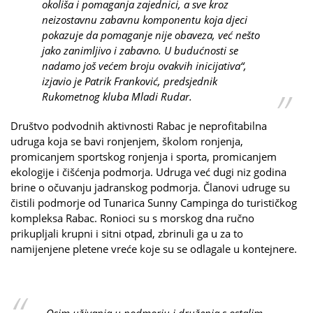
okoliša i pomaganja zajednici, a sve kroz
neizostavnu zabavnu komponentu koja djeci
pokazuje da pomaganje nije obaveza, već nešto
jako zanimljivo i zabavno. U budućnosti se
nadamo još većem broju ovakvih inicijativa“,
izjavio je Patrik Franković, predsjednik
Rukometnog kluba Mladi Rudar.
Društvo podvodnih aktivnosti Rabac je neprofitabilna
udruga koja se bavi ronjenjem, školom ronjenja,
promicanjem sportskog ronjenja i sporta, promicanjem
ekologije i čišćenja podmorja. Udruga već dugi niz godina
brine o očuvanju jadranskog podmorja. Članovi udruge su
čistili podmorje od Tunarica Sunny Campinga do turističkog
kompleksa Rabac. Ronioci su s morskog dna ručno
prikupljali krupni i sitni otpad, zbrinuli ga u za to
namijenjene pletene vreće koje su se odlagale u kontejnere.
„Osim uživanja u podmorju i druženja s ostalim