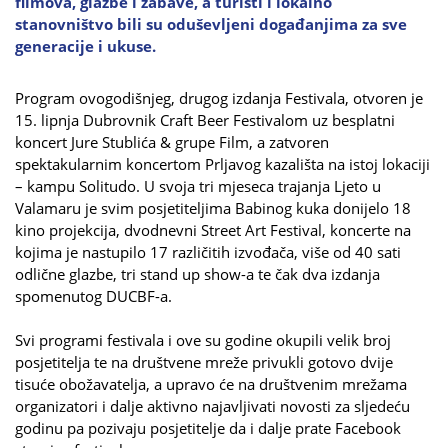
filmova, glazbe i zabave, a turisti i lokalno
stanovništvo bili su oduševljeni događanjima za sve
generacije i ukuse.
Program ovogodišnjeg, drugog izdanja Festivala, otvoren je
15. lipnja Dubrovnik Craft Beer Festivalom uz besplatni
koncert Jure Stublića & grupe Film, a zatvoren
spektakularnim koncertom Prljavog kazališta na istoj lokaciji
– kampu Solitudo. U svoja tri mjeseca trajanja Ljeto u
Valamaru je svim posjetiteljima Babinog kuka donijelo 18
kino projekcija, dvodnevni Street Art Festival, koncerte na
kojima je nastupilo 17 različitih izvođača, više od 40 sati
odlične glazbe, tri stand up show-a te čak dva izdanja
spomenutog DUCBF-a.
Svi programi festivala i ove su godine okupili velik broj
posjetitelja te na društvene mreže privukli gotovo dvije
tisuće obožavatelja, a upravo će na društvenim mrežama
organizatori i dalje aktivno najavljivati novosti za sljedeću
godinu pa pozivaju posjetitelje da i dalje prate Facebook