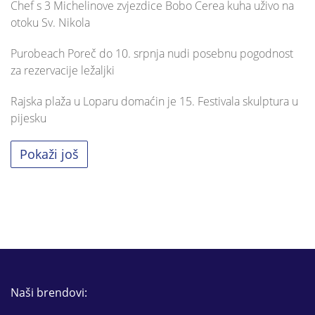
Chef s 3 Michelinove zvjezdice Bobo Cerea kuha uživo na
otoku Sv. Nikola
Purobeach Poreč do 10. srpnja nudi posebnu pogodnost
za rezervacije ležaljki
Rajska plaža u Loparu domaćin je 15. Festivala skulptura u
pijesku
Pokaži još
Naši brendovi: