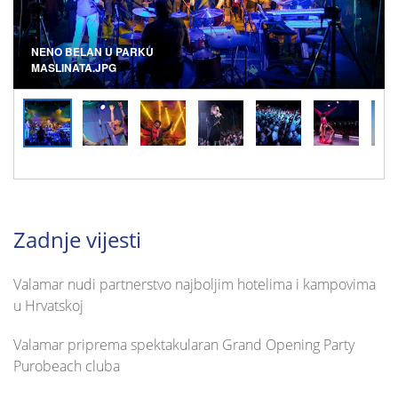
NENO BELAN U PARKU
MASLINATA.JPG
Zadnje vijesti
Valamar nudi partnerstvo najboljim hotelima i kampovima
u Hrvatskoj
Valamar priprema spektakularan Grand Opening Party
Purobeach cluba