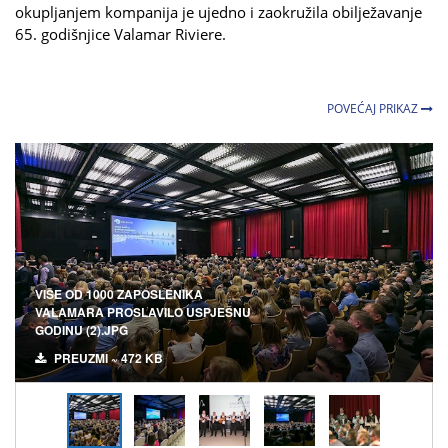
okupljanjem kompanija je ujedno i zaokružila obilježavanje
65. godišnjice Valamar Riviere.
POVEĆAJ PRIKAZ
VIŠE OD 1000 ZAPOSLENIKA
VALAMARA PROSLAVILO USPJEŠNU
GODINU (2).JPG
PREUZMI ~ 472 KB