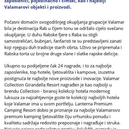
zaposlenici, pojedinačno i timski, kao i najbolji
Valamarovi objekti i proizvodi.
Počasni domaćin ovogodišnjeg okupljanja grupacije Valamar
bila je destinacija Rab u čijem tonu se održalo cijelo svečano
okupljanje. U duhu Rabske fjere s Raba su stigli
samostreličari, bubnjari, fanfaristi te su predstavljeni zanati
koji njeguju duh tradicije starih obrta. Uživo se pripremala i
Rabska torta uz brojne druge slane i slatke rapske delicije.
Ukupno su podijeljene čak 24 nagrade, i to za najbolje
zaposlenike, top hotele, ljetovališta i kampove, izuzetna
postignuća te najbolje nove proizvode i inovacije. Valamar
Collection Girandella Resort nagrađen je kao najbolji u
brendu Collection - biranoj kolekciji hotela modernog
luksuza za najzahtjevnije goste te kolekciji najboljih hotela
koje Valamar ima u svom portfelju. Lanterna Premium
Camping Resort dobio je priznanje za najbolje Valamarovo
premium kamping ljetovalište čiju vrhunsku ponudu i
kvalitetu sadržaja redovito prepoznaje i nagrađuje i struka.
Najveća ocjena zadovoljstva gostiju, čak 94%, nagradu je