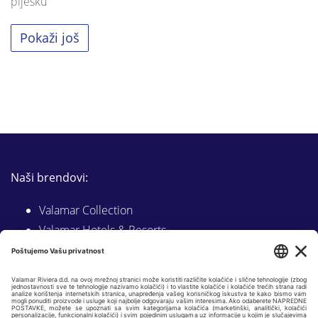
pijesku
Pokaži još
Naši brendovi:
Valamar Collection
Valamar Hotels & Resorts
[PLACES] by Valamar
Sunny by Valamar
Valamar Camping