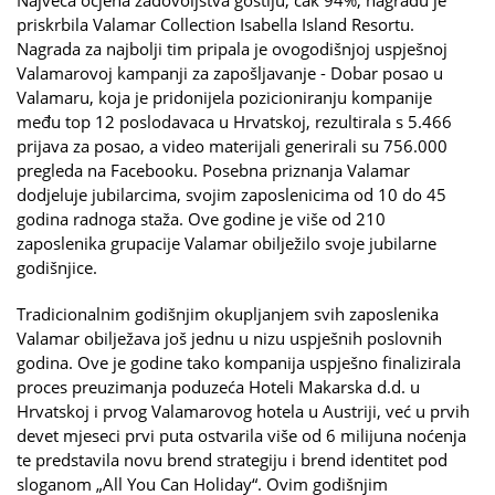
priskrbila Valamar Collection Isabella Island Resortu.
Nagrada za najbolji tim pripala je ovogodišnjoj uspješnoj
Valamarovoj kampanji za zapošljavanje - Dobar posao u
Valamaru, koja je pridonijela pozicioniranju kompanije
među top 12 poslodavaca u Hrvatskoj, rezultirala s 5.466
prijava za posao, a video materijali generirali su 756.000
pregleda na Facebooku. Posebna priznanja Valamar
dodjeluje jubilarcima, svojim zaposlenicima od 10 do 45
godina radnoga staža. Ove godine je više od 210
zaposlenika grupacije Valamar obilježilo svoje jubilarne
godišnjice.
Tradicionalnim godišnjim okupljanjem svih zaposlenika
Valamar obilježava još jednu u nizu uspješnih poslovnih
godina. Ove je godine tako kompanija uspješno finalizirala
proces preuzimanja poduzeća Hoteli Makarska d.d. u
Hrvatskoj i prvog Valamarovog hotela u Austriji, već u prvih
devet mjeseci prvi puta ostvarila više od 6 milijuna noćenja
te predstavila novu brend strategiju i brend identitet pod
sloganom „All You Can Holiday“. Ovim godišnjim