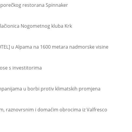
e porečkog restorana Spinnaker
lačionica Nogometnog kluba Krk
TEL] u Alpama na 1600 metara nadmorske visine
se s investitorima
mpanijama u borbi protiv klimatskih promjena
vim, raznovrsnim i domaćim obrocima iz Valfresco