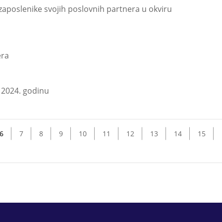
poslenike svojih poslovnih partnera u okviru
era
a 2024. godinu
6
7
8
9
10
11
12
13
14
15