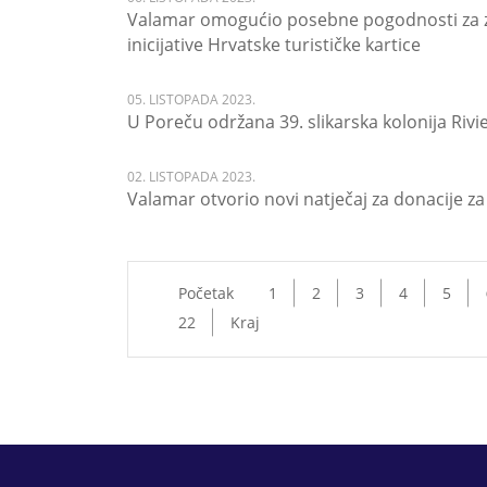
Valamar omogućio posebne pogodnosti za za
inicijative Hrvatske turističke kartice
05. LISTOPADA 2023.
U Poreču održana 39. slikarska kolonija Rivi
02. LISTOPADA 2023.
Valamar otvorio novi natječaj za donacije z
Početak
1
2
3
4
5
22
Kraj