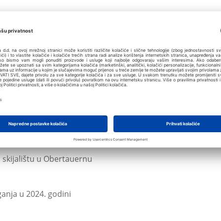
renja javnosti
 i zabavnu proslavu u Poreču
ovodom dana Sv. Nikole
 skijalištu u Obertauernu
ganja u 2024. godini