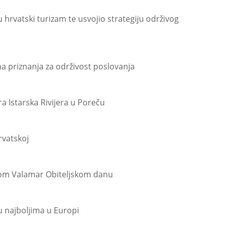
 hrvatski turizam te usvojio strategiju održivog
na priznanja za održivost poslovanja
ra Istarska Rivijera u Poreču
rvatskoj
lnom Valamar Obiteljskom danu
najboljima u Europi