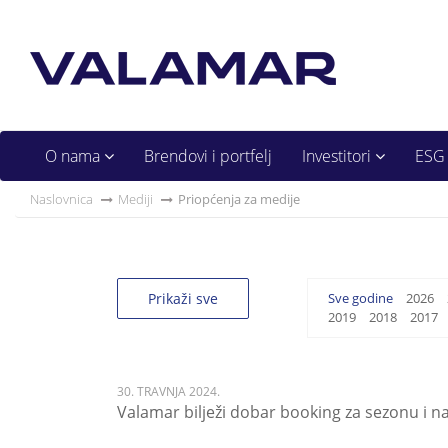
O nama
Brendovi i portfelj
Investitori
ESG
Naslovnica
Mediji
Priopćenja za medije
Prikaži sve
Sve godine
2026
2019
2018
2017
30. TRAVNJA 2024.
Valamar bilježi dobar booking za sezonu i na