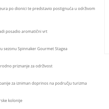
eura po dionici te predstavio postignuća u održivom
di posadio aromatični vrt
novu sezonu Spinnaker Gourmet Stagea
odno priznanje za održivost
upanije za izniman doprinos na području turizma
rske kolonije