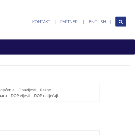
KONTAKT
PARTNERI
ENGLISH
iopćenja
Obavijesti
Razno
maru
DOP vijesti
DOP natječaji