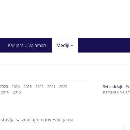
Karijera u Valamaru
Mediji
2025
2024
2023
2022
2021
2020
Svi sadržaji
Pr
2016
2015
Karijera u Vala
stavlja sa značajnim investicijama