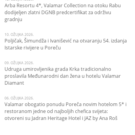
Arba Resortu 4*, Valamar Collection na otoku Rabu
dodijeljen zlatni DGNB predcertifikat za održivu
gradnju
10. OŽUJKA 2026.
Poljičak, Šimundža i Ivanišević na otvaranju 54. izdanja
Istarske rivijere u Poreču
09. OŽUJKA 2026.
Udruga umirovljenika grada Krka tradicionalno
proslavila Međunarodni dan žena u hotelu Valamar
Diamant
06. OŽUJKA 2026.
Valamar obogatio ponudu Poreča novim hotelom 5* i
restoranom jedne od najboljih chefica svijeta:
otvoreni su Jadran Heritage Hotel i JAZ by Ana Roš