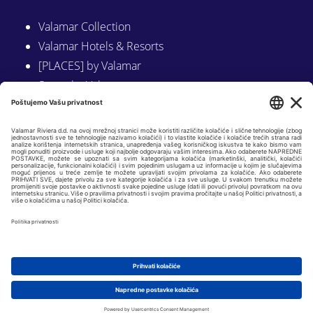
Valamar Collection
Valamar Hotels & Resorts
[PLACES] by Valamar
Sunny by Valamar
Valamar Camping
Istraži na Valamar.com
Slijedite nas na:
LINKEDIN
FACEBOOK
INSTAGRAM
Copyright © 2026 Valamar Riviera d.d. |
Osnovni podaci
|
GDPR i politike
privatnosti
| Web by
KADEI 360
|
Postavke kolačića