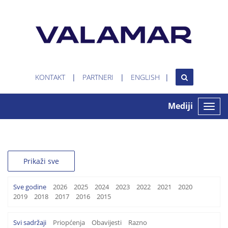
KONTAKT
PARTNERI
ENGLISH
Mediji
Toggle
naviga
Prikaži sve
Sve godine
2026
2025
2024
2023
2022
2021
2020
2019
2018
2017
2016
2015
Svi sadržaji
Priopćenja
Obavijesti
Razno