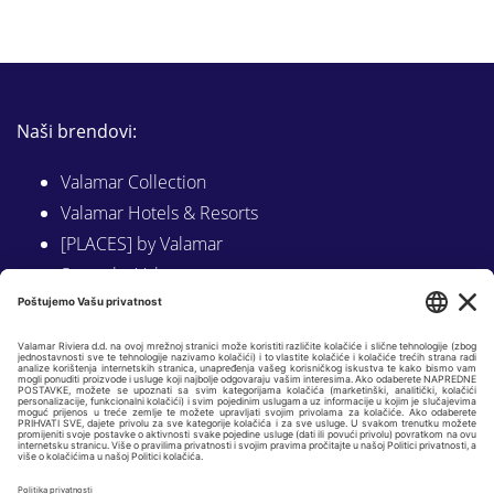
Naši brendovi:
Valamar Collection
Valamar Hotels & Resorts
[PLACES] by Valamar
Sunny by Valamar
Valamar Camping
Istraži na Valamar.com
Slijedite nas na:
LINKEDIN
FACEBOOK