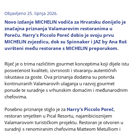
Objavljeno 25. lipnja 2026.
Novo izdanje MICHELIN vodiča za Hrvatsku donijelo je
značajna priznanja Valamarovim restoranima u
Poreču. Harry's Piccolo Poreč dobio je svoju prvu
MICHELIN zvjezdicu, dok su Spinnaker i JAZ by Ana Roš
uvršteni među restorane s MICHELIN preporukom.
Riječ je o trima različitim gourmet konceptima koji dijele istu
posvećenost kvaliteti, izvrsnosti i stvaranju autentičnih
iskustava za goste. Ova priznanja dodatna su potvrda
kontinuiranih Valamarovih ulaganja u razvoj gourmet
ponude te suradnje s vrhunskim domaćim i međunarodnim
chefovima.
Posebno priznanje stiglo je za
Harry's Piccolo Poreč
,
restoran smješten u Pical Resortu, najambicioznijem
Valamarovom turističkom projektu. Restoran je otvoren u
suradnji s renomiranim chefovima Matteom Metulliom i