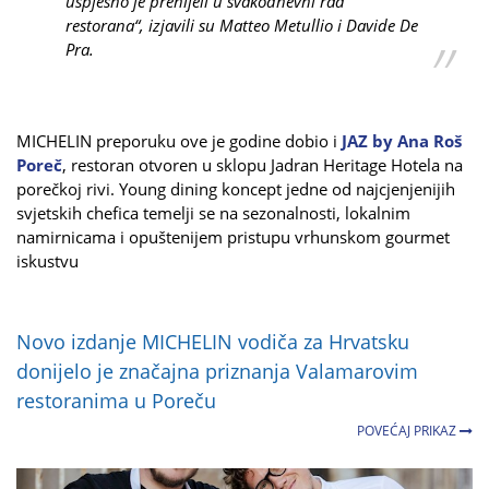
uspješno je prenijeli u svakodnevni rad
restorana“, izjavili su Matteo Metullio i Davide De
Pra.
MICHELIN preporuku ove je godine dobio i
JAZ by Ana Roš
Poreč
, restoran otvoren u sklopu Jadran Heritage Hotela na
porečkoj rivi. Young dining koncept jedne od najcjenjenijih
svjetskih chefica temelji se na sezonalnosti, lokalnim
namirnicama i opuštenijem pristupu vrhunskom gourmet
iskustvu
Novo izdanje MICHELIN vodiča za Hrvatsku
donijelo je značajna priznanja Valamarovim
restoranima u Poreču
POVEĆAJ PRIKAZ