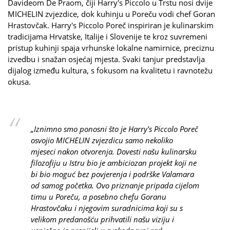
Davideom De Praom, čiji Harry's Piccolo u Trstu nosi dvije
MICHELIN zvjezdice, dok kuhinju u Poreču vodi chef Goran
Hrastovčak. Harry's Piccolo Poreč inspiriran je kulinarskim
tradicijama Hrvatske, Italije i Slovenije te kroz suvremeni
pristup kuhinji spaja vrhunske lokalne namirnice, preciznu
izvedbu i snažan osjećaj mjesta. Svaki tanjur predstavlja
dijalog između kultura, s fokusom na kvalitetu i ravnotežu
okusa.
„Iznimno smo ponosni što je Harry's Piccolo Poreč
osvojio MICHELIN zvjezdicu samo nekoliko
mjeseci nakon otvorenja. Dovesti našu kulinarsku
filozofiju u Istru bio je ambiciozan projekt koji ne
bi bio moguć bez povjerenja i podrške Valamara
od samog početka. Ovo priznanje pripada cijelom
timu u Poreču, a posebno chefu Goranu
Hrastovčaku i njegovim suradnicima koji su s
velikom predanošću prihvatili našu viziju i