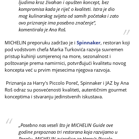
ljudima kroz živahan i opušten koncept, bez
kompromisa kada je riječ o kvaliteti. Istra je dio
mog kulinarskog svijeta od samih početaka i zato
ovo priznanje ima posebno značenje“,
komentirala je Ana Roš.
MICHELIN preporuku zadržao je i
Spinnaker
, restoran koji
pod vodstvom chefa Marka Turkovića razvija suvremen
pristup kuhinji usmjerenoj na more, sezonalnost i
poštovanje prema namirnici, potvrđujući kvalitetu novog
koncepta već u prvim mjesecima njegova razvoja.
Priznanja za Harry's Piccolo Poreč, Spinnaker i JAZ by Ana
Roš odraz su posvećenosti kvaliteti, autentičnim gourmet
konceptima i stvaranju jedinstvenih iskustava.
„Posebno nas veseli što je MICHELIN Guide ove
godine prepoznao tri restorana koja razvijamo u
Poreču. MICHELIN zvjezdica za Harry's Piccolo