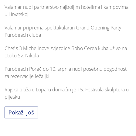
Valamar nudi partnerstvo najboljim hotelima i kampovima
u Hrvatskoj
Valamar priprema spektakularan Grand Opening Party
Purobeach cluba
Chef s 3 Michelinove zvjezdice Bobo Cerea kuha uživo na
otoku Sv. Nikola
Purobeach Poreč do 10. srpnja nudi posebnu pogodnost
za rezervacije ležaljki
Rajska plaža u Loparu domaćin je 15. Festivala skulptura u
pijesku
Pokaži još