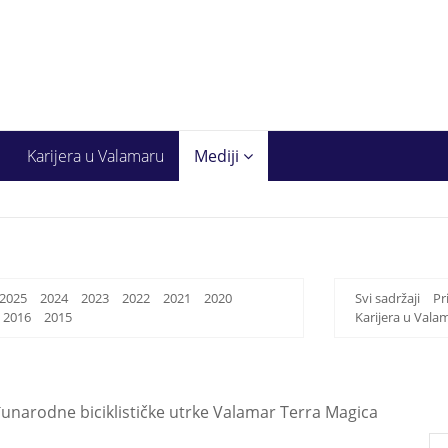
Karijera u Valamaru
Mediji
2025
2024
2023
2022
2021
2020
Svi sadržaji
Pr
2016
2015
Karijera u Vala
đunarodne biciklističke utrke Valamar Terra Magica