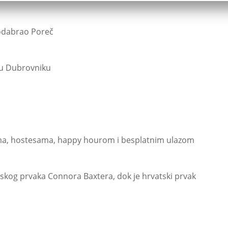
 odabrao Poreč
e u Dubrovniku
ima, hostesama, happy hourom i besplatnim ulazom
tskog prvaka Connora Baxtera, dok je hrvatski prvak