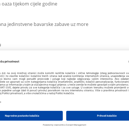
oaza tijekom cijele godine
ana jedinstvene bavarske zabave uz more
u
 bavarska zabava uz more
eču
ampolinu Valamar Club Tamarisu