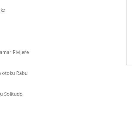
oka
lamar Rivijere
a otoku Rabu
u Solitudo