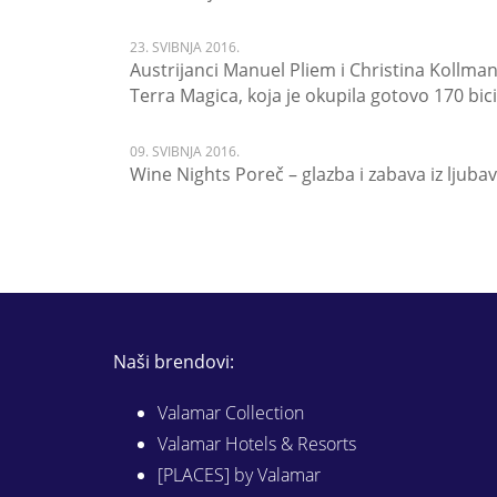
23. SVIBNJA 2016.
Austrijanci Manuel Pliem i Christina Kollm
Terra Magica, koja je okupila gotovo 170 bici
09. SVIBNJA 2016.
Wine Nights Poreč – glazba i zabava iz ljuba
Naši brendovi:
Valamar Collection
Valamar Hotels & Resorts
[PLACES] by Valamar