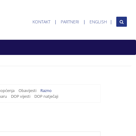
KONTAKT
PARTNERI
ENGLISH
iopćenja
Obavijesti
Razno
maru
DOP vijesti
DOP natječaji