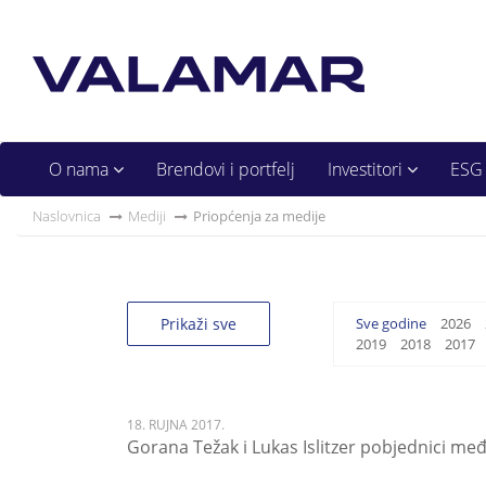
O nama
Brendovi i portfelj
Investitori
ESG
Naslovnica
Mediji
Priopćenja za medije
Prikaži sve
Sve godine
2026
2019
2018
2017
18. RUJNA 2017.
Gorana Težak i Lukas Islitzer pobjednici me