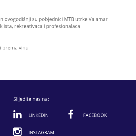
ann ovogodišnji su pobjednici MTB utrke Valamar
klista, rekreativaca i profesionalaca
vi prema vinu
Slijedite nas na:
LINKEDIN
FACEBOOK
INSTAGRAM