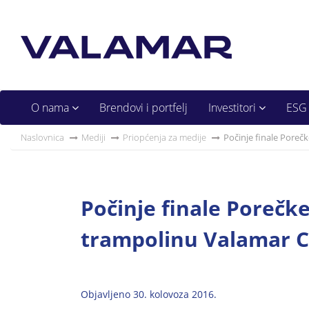
O nama
Brendovi i portfelj
Investitori
ESG
Naslovnica
Mediji
Priopćenja za medije
Počinje finale Poreč
Počinje finale Porečke
trampolinu Valamar C
Objavljeno 30. kolovoza 2016.