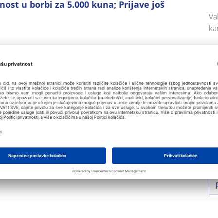
ost u borbi za 5.000 kuna; Prijave još
Va
ka
Va
 odbojka na trampolinu – dolazi u Poreč! U ovom
Pa
ra na plutajućem odbojkaškom terenu na plaži
ožete uživati već sutra,
31. kolovoza, od 16
Ch
ojci na trampolinu.
už
rali su materijalni nagradni fond u iznosu od
Pu
vaca, a igra se u ekipama po dvoje. Prijave na
po
a natjecanja. Tko će osvojiti turnir i tko će, u
ržavanju ravnoteže na terenu na površini mora,
Ra
sk
bava je zagarantirana!