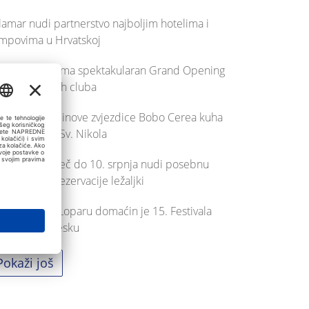
lamar nudi partnerstvo najboljim hotelima i
mpovima u Hrvatskoj
lamar priprema spektakularan Grand Opening
rty Purobeach cluba
ef s 3 Michelinove zvjezdice Bobo Cerea kuha
ivo na otoku Sv. Nikola
robeach Poreč do 10. srpnja nudi posebnu
godnost za rezervacije ležaljki
jska plaža u Loparu domaćin je 15. Festivala
ulptura u pijesku
Pokaži još