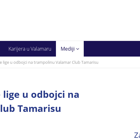
Karijera u Valamaru
Mediji
ke lige u odbojci na trampolinu Valamar Club Tamarisu
 lige u odbojci na
lub Tamarisu
Z