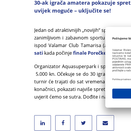
30-ak igrača amatera pokazuje spretn
uvijek moguće – uključite se!
Jedan od atraktivnijih „novijih“ sportova –
zanimljivom i zabavnom sportu koji se ig
ispod Valamar Club Tamarisa (aquapark) m
sati
kada počinje
finale Porečke lige u odb
Organizator Aquasuperpark i sponzori osigu
5.000 kn. Očekuje se do 30 igrača- rekreati
turnir će trajati do sat vremena prije početk
konačnici, pokazati najviše spretnosti u od
uvjerit ćemo se sutra. Dođite i navijajte, za