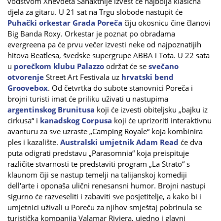
vodstvom Xhevdeta Sahaxthije izvest će najbolja klasična
djela za gitaru. U 21 sat na Trgu slobode nastupit će
Puhački orkestar Grada Poreča
čiju okosnicu čine članovi
Big Banda Roxy. Orkestar je poznat po obradama
evergreena pa će prvu večer izvesti neke od najpoznatijih
hitova Beatlesa, švedske supergrupe ABBA i Tota. U 22 sata
u
porečkom klubu Palazzo
održat će se
svečano
otvorenje
Street Art Festivala uz
hrvatski bend
Groovebox
. Od četvrtka do subote stanovnici Poreča i
brojni turisti imat će priliku uživati u nastupima
argentinskog Brunitusa
koji će izvesti obiteljsku „bajku iz
cirkusa“ i
kanadskog Corpusa
koji će uprizoriti interaktivnu
avanturu za sve uzraste „Camping Royale“ koja kombinira
ples i kazalište.
Australski umjetnik Adam Read
će dva
puta odigrati predstavu „Parasomnia“ koja preispituje
različite stvarnosti te predstaviti program „La Strato“ s
klaunom čiji se nastup temelji na talijanskoj komediji
dell'arte i oponaša ulični renesansni humor. Brojni nastupi
sigurno će razveseliti i zabaviti sve posjetitelje, a kako bi i
umjetnici uživali u Poreču za njihov smještaj pobrinula se
turistička kompanija Valamar Riviera, ujedno i glavni