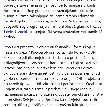
povezuje suvremenu umjetnost i performanse s urbanim
ritmom turističkog grada koji upravo tijekom ljeta diše
punim plućima zahvaljujući tisućama stranih i domaćih
turista koji Poreč zovu drugim domom. Selektor raznolikog
ovogodišnjeg programa je afirmirani plesač, glumac i režiser
Edvin Liverić
koji umjetnički ravna festivalom već punih 13
godina.
Street Art predstavlja otvorenu festivalsku formu koja je
nastala u „režiji“ Pučkog otvorenog učilišta Poreč (POUP)
kako bi objedinila umjetnost i turizam u pristupačnom,
prilagodljivom i svevremenskom formatu koji prelazi sve
jezične, nacionalne i vjerske barijere. Street Art Festival
uključuje sve vidove umjetnosti koju danas poznajemo, od
glazbeno-scenskih nastupa i likovno-umjetničkih projekata
do raznih tipova uličnih akrobacija i performansa. Odabrani
umjetnici iz raznih zemalja predstavljaju svoje radove,
razmjenjuju iskustva i druže se u opuštenom okruženju Istre
i Poreštine. SAF je stavio Poreč na kartu svjetski poznatih
centara uličnog kazališta koje je pretežno fokusirano na