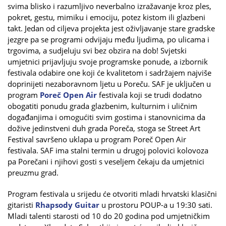
svima blisko i razumljivo neverbalno izražavanje kroz ples,
pokret, gestu, mimiku i emociju, potez kistom ili glazbeni
takt. Jedan od ciljeva projekta jest oživljavanje stare gradske
jezgre pa se programi odvijaju među ljudima, po ulicama i
trgovima, a sudjeluju svi bez obzira na dob! Svjetski
umjetnici prijavljuju svoje programske ponude, a izbornik
festivala odabire one koji će kvalitetom i sadržajem najviše
doprinijeti nezaboravnom ljetu u Poreču. SAF je uključen u
program
Poreč Open Air
festivala koji se trudi dodatno
obogatiti ponudu grada glazbenim, kulturnim i uličnim
događanjima i omogućiti svim gostima i stanovnicima da
dožive jedinstveni duh grada Poreča, stoga se Street Art
Festival savršeno uklapa u program Poreč Open Air
festivala. SAF ima stalni termin u drugoj polovici kolovoza
pa Porečani i njihovi gosti s veseljem čekaju da umjetnici
preuzmu grad.
Program festivala u srijedu će otvoriti mladi hrvatski klasični
gitaristi
Rhapsody Guitar
u prostoru POUP-a u 19:30 sati.
Mladi talenti starosti od 10 do 20 godina pod umjetničkim