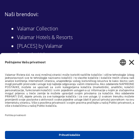
Naši brendovi:
Valamar Collection
Valamar Hotels & Resorts
[PLACES] by Valamar
Sunny by Valamar
Valamar Camping
Istraži na Valamar.com
Slijedite nas na:
LINKEDIN
FACEBOOK
INSTAGRAM