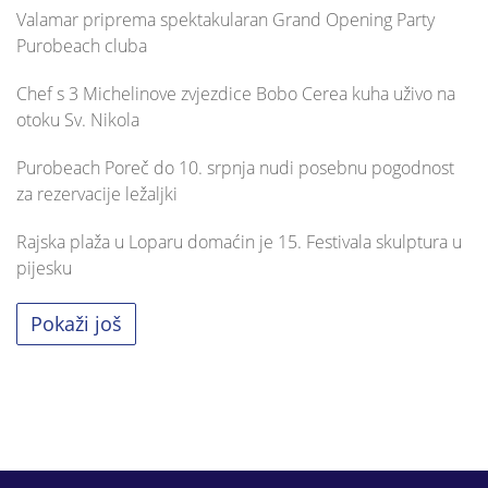
Valamar priprema spektakularan Grand Opening Party
Purobeach cluba
Chef s 3 Michelinove zvjezdice Bobo Cerea kuha uživo na
otoku Sv. Nikola
Purobeach Poreč do 10. srpnja nudi posebnu pogodnost
za rezervacije ležaljki
Rajska plaža u Loparu domaćin je 15. Festivala skulptura u
pijesku
Pokaži još