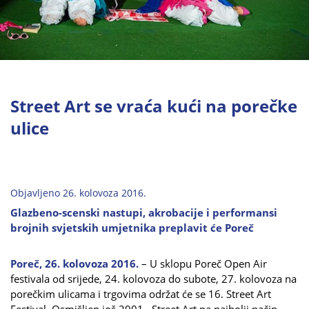
Street Art se vraća kući na porečke
ulice
Objavljeno 26. kolovoza 2016.
Glazbeno-scenski nastupi, akrobacije i performansi
brojnih svjetskih umjetnika preplavit će Poreč
Poreč, 26. kolovoza 2016.
– U sklopu Poreč Open Air
festivala od srijede, 24. kolovoza do subote, 27. kolovoza na
porečkim ulicama i trgovima održat će se 16. Street Art
Festival. Osmišljen još 2001., Street Art na najbolji način