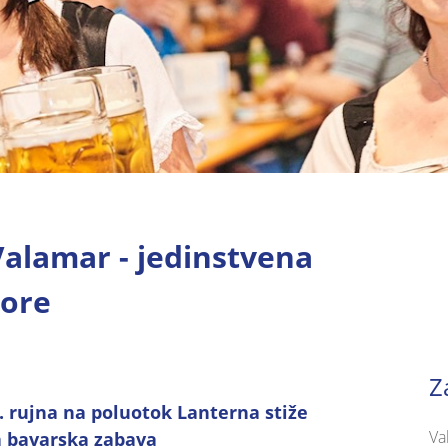
Valamar - jedinstvena
more
Z
4. rujna na poluotok Lanterna stiže
Va
a bavarska zabava