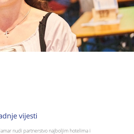
adnje vijesti
lamar nudi partnerstvo najboljim hotelima i