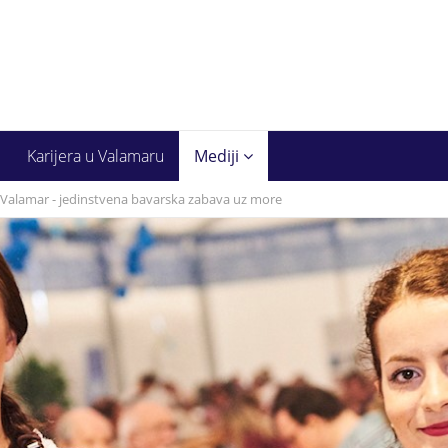
Karijera u Valamaru
Mediji
 Valamar - jedinstvena bavarska zabava uz more