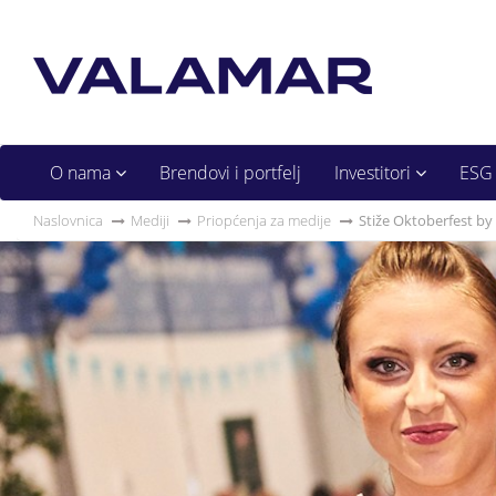
O nama
Brendovi i portfelj
Investitori
ESG
Naslovnica
Mediji
Priopćenja za medije
Stiže Oktoberfest by