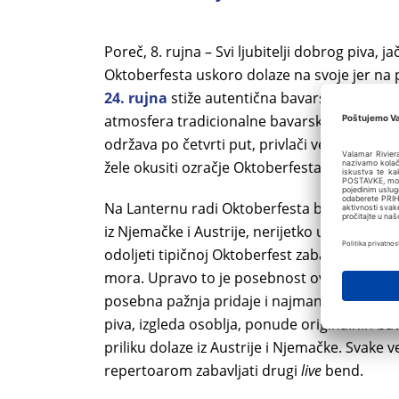
Poreč, 8. rujna – Svi ljubitelji dobrog piva,
Oktoberfesta uskoro dolaze na svoje jer na
24. rujna
stiže autentična bavarska zabava 
atmosfera tradicionalne bavarske zabave u
održava po četvrti put, privlači veliki broj s
žele okusiti ozračje Oktoberfesta.
Na Lanternu radi Oktoberfesta by Valamar sv
iz Njemačke i Austrije, nerijetko u tradici
odoljeti tipičnoj Oktoberfest zabavi u neposr
mora. Upravo to je posebnost ovog Oktoberfe
posebna pažnja pridaje i najmanjem detalju –
piva, izgleda osoblja, ponude originalnih bav
priliku dolaze iz Austrije i Njemačke. Svake 
repertoarom zabavljati drugi
live
bend.