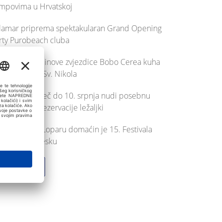
mpovima u Hrvatskoj
lamar priprema spektakularan Grand Opening
rty Purobeach cluba
ef s 3 Michelinove zvjezdice Bobo Cerea kuha
ivo na otoku Sv. Nikola
robeach Poreč do 10. srpnja nudi posebnu
godnost za rezervacije ležaljki
jska plaža u Loparu domaćin je 15. Festivala
ulptura u pijesku
Pokaži još