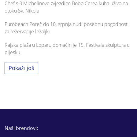
Chef s 3 Michelinove zvjezdice Bobo Cerea kuha uživo na
otoku Sv. Nikola
Purobeach Poreč do 10. srpnja nudi posebnu pogodnost
za rezervacije ležaljki
Rajska plaža u Loparu domaćin je 15. Festivala skulptura u
pijesku
Pokaži još
Naši brendovi: