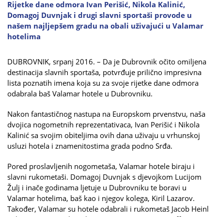
Rijetke dane odmora Ivan Perišić, Nikola Kalinić,
Domagoj Duvnjak i drugi slavni sportaši provode u
našem najljepšem gradu na obali uživajući u Valamar
hotelima
DUBROVNIK, srpanj 2016. – Da je Dubrovnik očito omiljena
destinacija slavnih sportaša, potvrđuje prilično impresivna
lista poznatih imena koja su za svoje rijetke dane odmora
odabrala baš Valamar hotele u Dubrovniku.
Nakon fantastičnog nastupa na Europskom prvenstvu, naša
dvojica nogometnih reprezentativaca, Ivan Perišić i Nikola
Kalinić sa svojim obiteljima ovih dana uživaju u vrhunskoj
usluzi hotela i znamenitostima grada podno Srđa.
Pored proslavljenih nogometaša, Valamar hotele biraju i
slavni rukometaši. Domagoj Duvnjak s djevojkom Lucijom
Žulj i inače godinama ljetuje u Dubrovniku te boravi u
Valamar hotelima, baš kao i njegov kolega, Kiril Lazarov.
Također, Valamar su hotele odabrali i rukometaš Jacob Heinl