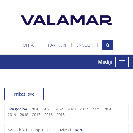
KONTAKT
PARTNERI
ENGLISH
Mediji
Toggle
naviga
Prikaži sve
Sve godine
2026
2025
2024
2023
2022
2021
2020
2019
2018
2017
2016
2015
Svi sadržaji
Priopćenja
Obavijesti
Razno