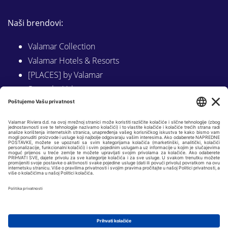
Naši brendovi:
Valamar Collection
Valamar Hotels & Resorts
[PLACES] by Valamar
Sunny by Valamar
Valamar Camping
Istraži na Valamar.com
Slijedite nas na:
LINKEDIN
FACEBOOK
INSTAGRAM