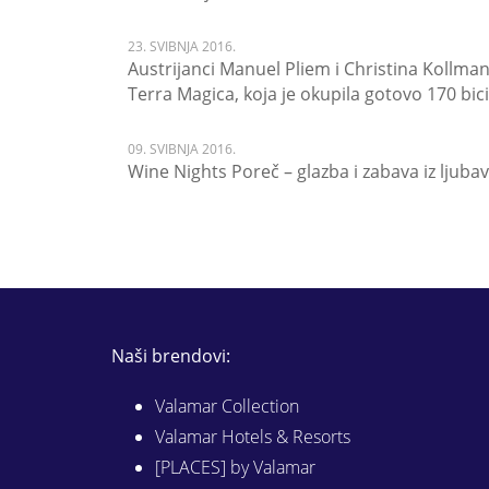
23. SVIBNJA 2016.
Austrijanci Manuel Pliem i Christina Kollm
Terra Magica, koja je okupila gotovo 170 bici
09. SVIBNJA 2016.
Wine Nights Poreč – glazba i zabava iz ljuba
Naši brendovi:
Valamar Collection
Valamar Hotels & Resorts
[PLACES] by Valamar