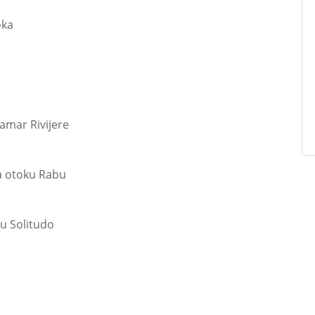
oka
lamar Rivijere
a otoku Rabu
u Solitudo