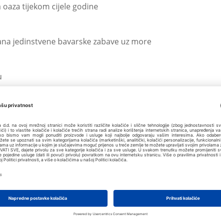
oaza tijekom cijele godine
ana jedinstvene bavarske zabave uz more
u
 bavarska zabava uz more
eču
ampolinu Valamar Club Tamarisu