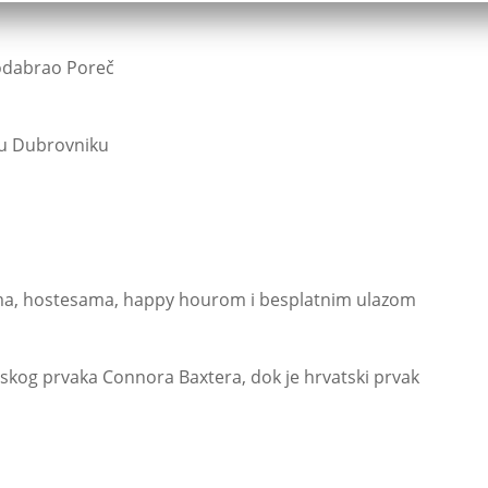
 odabrao Poreč
e u Dubrovniku
ima, hostesama, happy hourom i besplatnim ulazom
tskog prvaka Connora Baxtera, dok je hrvatski prvak