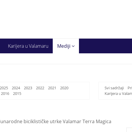
Karijera u Valamaru
Mediji
2025
2024
2023
2022
2021
2020
Svi sadržaji
Pr
2016
2015
Karijera u Vala
đunarodne biciklističke utrke Valamar Terra Magica