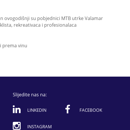
ann ovogodišnji su pobjednici MTB utrke Valamar
klista, rekreativaca i profesionalaca
vi prema vinu
Slijedite nas na:
LINKEDIN
FACEBOOK
INSTAGRAM