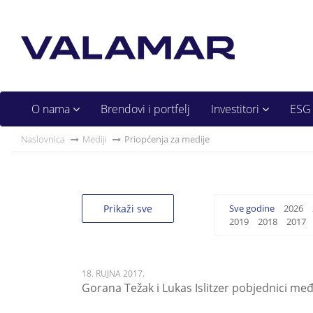
O nama
Brendovi i portfelj
Investitori
ESG
Naslovnica
Mediji
Priopćenja za medije
Prikaži sve
Sve godine
2026
2019
2018
2017
18. RUJNA 2017.
Gorana Težak i Lukas Islitzer pobjednici me