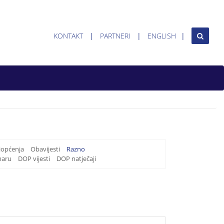
KONTAKT
PARTNERI
ENGLISH
iopćenja
Obavijesti
Razno
maru
DOP vijesti
DOP natječaji