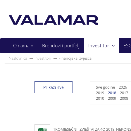
O nama
Brendovi i portfelj
Investitori
ES
Naslovnica
Investitori
Financijska izvješća
Prikaži sve
Sve godine
2026
2019
2018
2017
2010
2009
2008
TROMJESEČNI IZVJEŠTAJ ZA 4Q 2018. NEKON