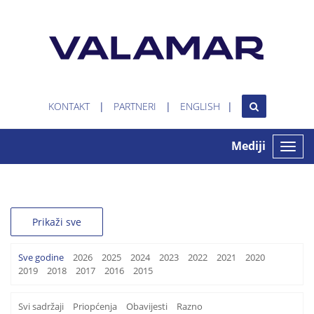
KONTAKT
PARTNERI
ENGLISH
Mediji
Toggle
naviga
Prikaži sve
Sve godine
2026
2025
2024
2023
2022
2021
2020
2019
2018
2017
2016
2015
Svi sadržaji
Priopćenja
Obavijesti
Razno