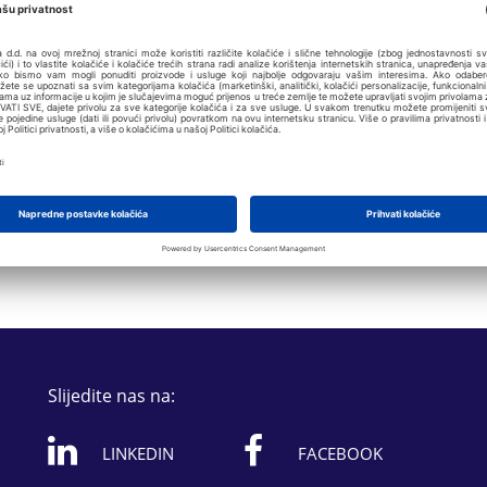
a zaštitu jadranske obale i mora
Slijedite nas na:
LINKEDIN
FACEBOOK