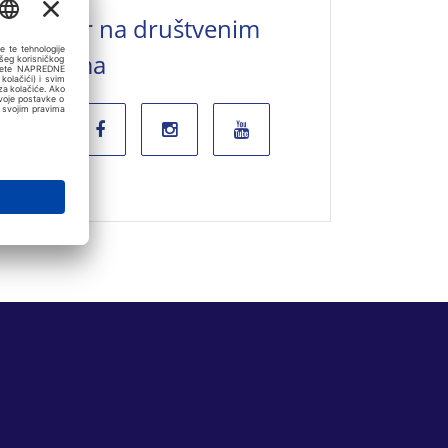
Valamar na društvenim
mrežama