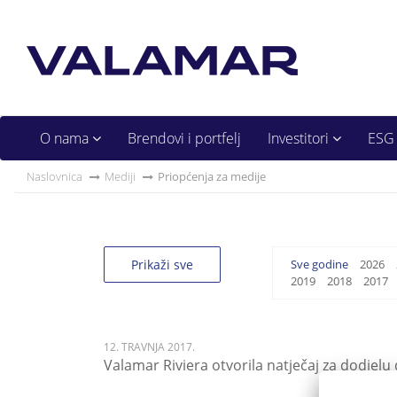
O nama
Brendovi i portfelj
Investitori
ESG
Naslovnica
Mediji
Priopćenja za medije
Prikaži sve
Sve godine
2026
2019
2018
2017
12. TRAVNJA 2017.
Valamar Riviera otvorila natječaj za dodjel