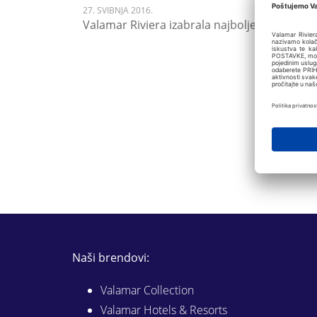
27. SVIBNJA 2016.
Valamar Riviera izabrala najbolje projekte z
Naši brendovi:
Valamar Collection
Valamar Hotels & Resorts