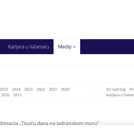
Karijera u Valamaru
Mediji
2025
2024
2023
2022
2021
2020
Svi sadržaji
Pr
2016
2015
Karijera u Vala
u donacija „Tisuću dana na Jadranskom moru“