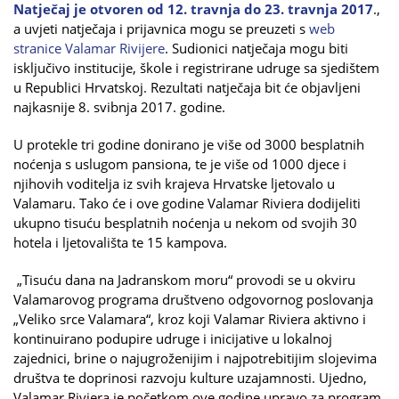
Natječaj je otvoren od
12. travnja do 23. travnja 2017
.,
a uvjeti natječaja i prijavnica mogu se preuzeti s
web
stranice Valamar Rivijere
. Sudionici natječaja mogu biti
isključivo institucije, škole i registrirane udruge sa sjedištem
u Republici Hrvatskoj. Rezultati natječaja bit će objavljeni
najkasnije 8. svibnja 2017. godine.
U protekle tri godine donirano je više od 3000 besplatnih
noćenja s uslugom pansiona, te je više od 1000 djece i
njihovih voditelja iz svih krajeva Hrvatske ljetovalo u
Valamaru. Tako će i ove godine Valamar Riviera dodijeliti
ukupno tisuću besplatnih noćenja u nekom od svojih 30
hotela i ljetovališta te 15 kampova.
„Tisuću dana na Jadranskom moru“ provodi se u okviru
Valamarovog programa društveno odgovornog poslovanja
„Veliko srce Valamara“, kroz koji Valamar Riviera aktivno i
kontinuirano podupire udruge i inicijative u lokalnoj
zajednici, brine o najugroženijim i najpotrebitijim slojevima
društva te doprinosi razvoju kulture uzajamnosti. Ujedno,
Valamar Riviera je početkom ove godine upravo za program