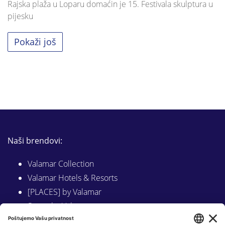
Rajska plaža u Loparu domaćin je 15. Festivala skulptura u
pijesku
Pokaži još
Naši brendovi:
Valamar Collection
Valamar Hotels & Resorts
[PLACES] by Valamar
Sunny by Valamar
Valamar Camping