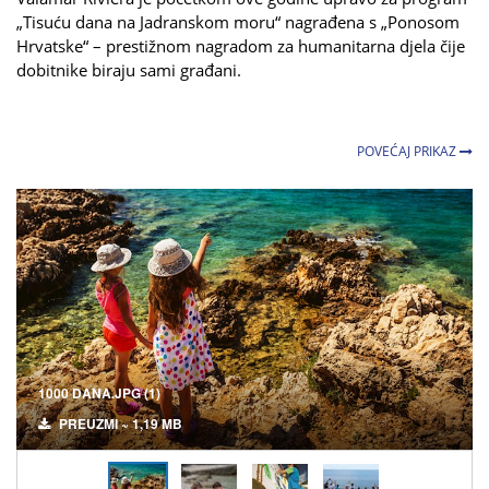
„Tisuću dana na Jadranskom moru“ nagrađena s „Ponosom
Hrvatske“ – prestižnom nagradom za humanitarna djela čije
dobitnike biraju sami građani.
POVEĆAJ PRIKAZ
1000 DANA.JPG (1)
PREUZMI ~ 1,19 MB