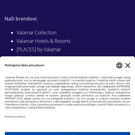
Naši brendovi:
Valamar Collection
Valamar Hotels & Resorts
[PLACES] by Valamar
Sunny by Valamar
Valamar Camping
Istraži na Valamar.com
Slijedite nas na:
LINKEDIN
FACEBOOK
INSTAGRAM