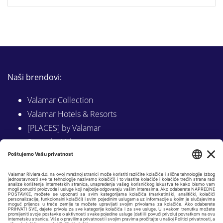
Naši brendovi:
Valamar Collection
Valamar Hotels & Resorts
[PLACES] by Valamar
Sunny by Valamar
Valamar Camping
Istraži na Valamar.com
Slijedite nas na: