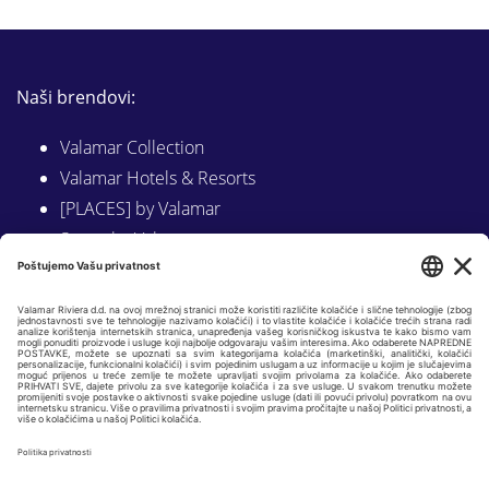
Naši brendovi:
Valamar Collection
Valamar Hotels & Resorts
[PLACES] by Valamar
Sunny by Valamar
Valamar Camping
Istraži na Valamar.com
Slijedite nas na:
LINKEDIN
FACEBOOK