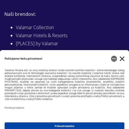
Naši brendovi:
Valamar Collection
Valamar Hotels & Resorts
[PLACES] by Valamar
Sunny by Valamar
Valamar Camping
Istraži na Valamar.com
Slijedite nas na:
LINKEDIN
FACEBOOK
INSTAGRAM