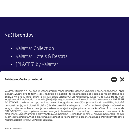
Naši brendovi:
Valamar Collection
Valamar Hotels & Resorts
[PLACES] by Valamar
Sunny by Valamar
Valamar Camping
Istraži na Valamar.com
Slijedite nas na:
LINKEDIN
FACEBOOK