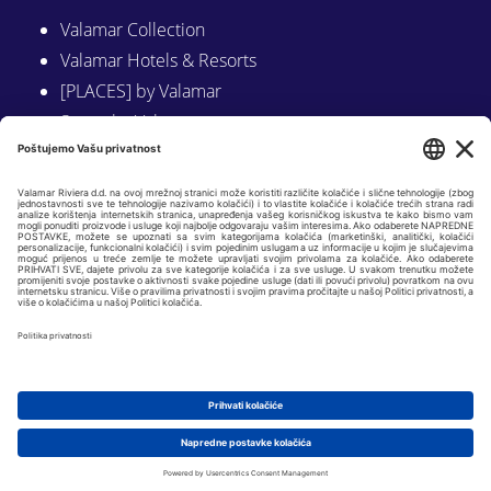
Valamar Collection
Valamar Hotels & Resorts
[PLACES] by Valamar
Sunny by Valamar
Valamar Camping
Istraži na Valamar.com
Slijedite nas na:
LINKEDIN
FACEBOOK
INSTAGRAM
Copyright © 2026 Valamar Riviera d.d. |
Osnovni podaci
|
GDPR i politike
privatnosti
| Web by
KADEI 360
|
Postavke kolačića