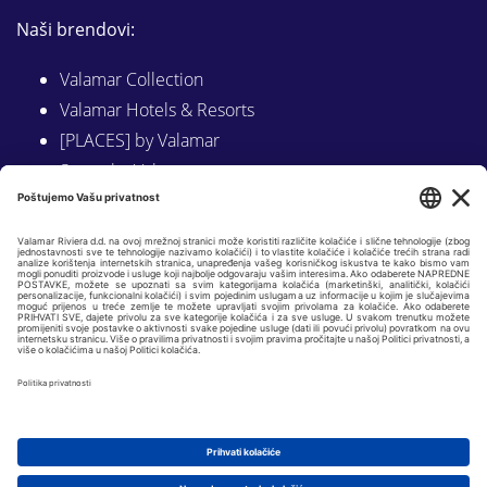
Naši brendovi:
Valamar Collection
Valamar Hotels & Resorts
[PLACES] by Valamar
Sunny by Valamar
Valamar Camping
Istraži na Valamar.com
Slijedite nas na:
LINKEDIN
FACEBOOK
INSTAGRAM