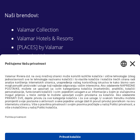
Naši brendovi:
Valamar Collection
Valamar Hotels & Resorts
[PLACES] by Valamar
Sunny by Valamar
Valamar Camping
Istraži na Valamar.com
Slijedite nas na:
LINKEDIN
FACEBOOK
INSTAGRAM