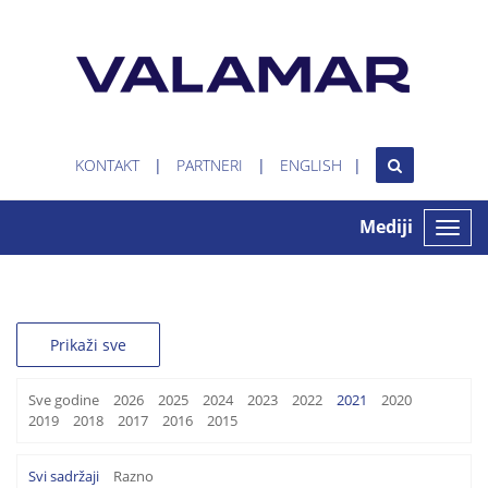
KONTAKT
PARTNERI
ENGLISH
Mediji
Toggle
naviga
Prikaži sve
Sve godine
2026
2025
2024
2023
2022
2021
2020
2019
2018
2017
2016
2015
Svi sadržaji
Razno