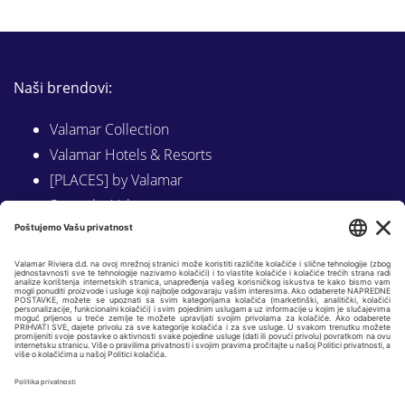
Naši brendovi:
Valamar Collection
Valamar Hotels & Resorts
[PLACES] by Valamar
Sunny by Valamar
Valamar Camping
Istraži na Valamar.com
Slijedite nas na:
LINKEDIN
FACEBOOK