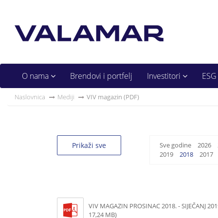
O nama
Brendovi i portfelj
Investitori
ESG
Naslovnica
Mediji
VIV magazin (PDF)
Prikaži sve
Sve godine
2026
2019
2018
2017
VIV MAGAZIN PROSINAC 2018. - SIJEČANJ 2019
17,24 MB)