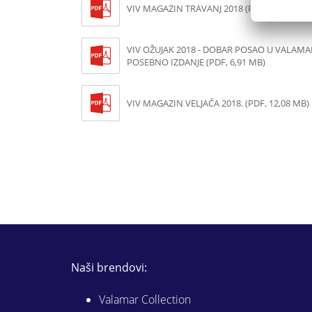
VIV MAGAZIN TRAVANJ 2018 (PDF, 16,54 MB)
VIV OŽUJAK 2018 - DOBAR POSAO U VALAM
POSEBNO IZDANJE (PDF, 6,91 MB)
VIV MAGAZIN VELJAČA 2018. (PDF, 12,08 MB)
Naši brendovi:
Valamar Collection