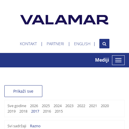
KONTAKT
PARTNERI
ENGLISH
Mediji
Toggle
naviga
Prikaži sve
Sve godine
2026
2025
2024
2023
2022
2021
2020
2019
2018
2017
2016
2015
Svi sadržaji
Razno