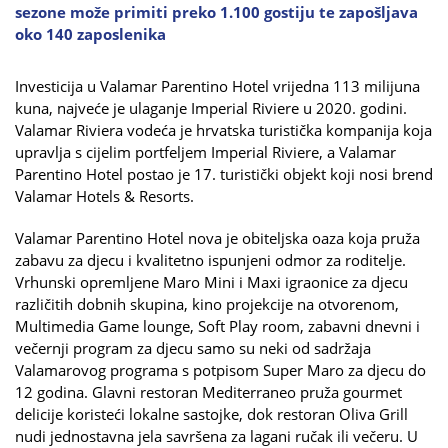
sezone može primiti preko 1.100 gostiju te zapošljava
oko 140 zaposlenika
Investicija u Valamar Parentino Hotel vrijedna 113 milijuna
kuna, najveće je ulaganje Imperial Riviere u 2020. godini.
Valamar Riviera vodeća je hrvatska turistička kompanija koja
upravlja s cijelim portfeljem Imperial Riviere, a Valamar
Parentino Hotel postao je 17. turistički objekt koji nosi brend
Valamar Hotels & Resorts.
Valamar Parentino Hotel nova je obiteljska oaza koja pruža
zabavu za djecu i kvalitetno ispunjeni odmor za roditelje.
Vrhunski opremljene Maro Mini i Maxi igraonice za djecu
različitih dobnih skupina, kino projekcije na otvorenom,
Multimedia Game lounge, Soft Play room, zabavni dnevni i
večernji program za djecu samo su neki od sadržaja
Valamarovog programa s potpisom Super Maro za djecu do
12 godina. Glavni restoran Mediterraneo pruža gourmet
delicije koristeći lokalne sastojke, dok restoran Oliva Grill
nudi jednostavna jela savršena za lagani ručak ili večeru. U