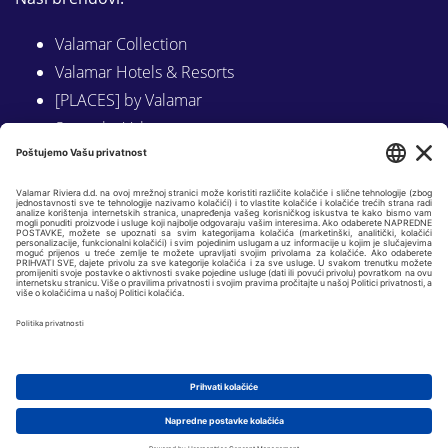
Valamar Collection
Valamar Hotels & Resorts
[PLACES] by Valamar
Sunny by Valamar
Valamar Camping
Istraži na Valamar.com
Slijedite nas na:
LINKEDIN
FACEBOOK
INSTAGRAM
Copyright © 2026 Valamar Riviera d.d. |
Osnovni podaci
|
GDPR i politike