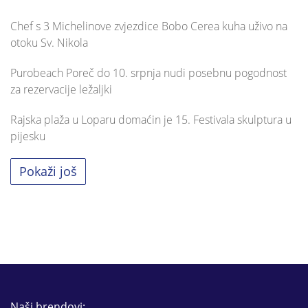
Chef s 3 Michelinove zvjezdice Bobo Cerea kuha uživo na
otoku Sv. Nikola
Purobeach Poreč do 10. srpnja nudi posebnu pogodnost
za rezervacije ležaljki
Rajska plaža u Loparu domaćin je 15. Festivala skulptura u
pijesku
Pokaži još
Naši brendovi: