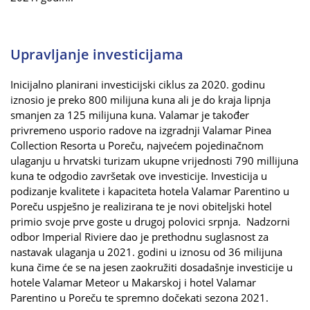
Upravljanje investicijama
Inicijalno planirani investicijski ciklus za 2020. godinu
iznosio je preko 800 milijuna kuna ali je do kraja lipnja
smanjen za 125 milijuna kuna. Valamar je također
privremeno usporio radove na izgradnji Valamar Pinea
Collection Resorta u Poreču, najvećem pojedinačnom
ulaganju u hrvatski turizam ukupne vrijednosti 790 millijuna
kuna te odgodio završetak ove investicije. Investicija u
podizanje kvalitete i kapaciteta hotela Valamar Parentino u
Poreču uspješno je realizirana te je novi obiteljski hotel
primio svoje prve goste u drugoj polovici srpnja. Nadzorni
odbor Imperial Riviere dao je prethodnu suglasnost za
nastavak ulaganja u 2021. godini u iznosu od 36 milijuna
kuna čime će se na jesen zaokružiti dosadašnje investicije u
hotele Valamar Meteor u Makarskoj i hotel Valamar
Parentino u Poreču te spremno dočekati sezona 2021.