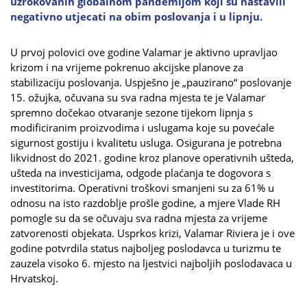
uzrokovanih globalnom pandemijom koji su nastavili
negativno utjecati na obim poslovanja i u lipnju.
U prvoj polovici ove godine Valamar je aktivno upravljao
krizom i na vrijeme pokrenuo akcijske planove za
stabilizaciju poslovanja. Uspješno je „pauzirano“ poslovanje
15. ožujka, očuvana su sva radna mjesta te je Valamar
spremno dočekao otvaranje sezone tijekom lipnja s
modificiranim proizvodima i uslugama koje su povećale
sigurnost gostiju i kvalitetu usluga. Osigurana je potrebna
likvidnost do 2021. godine kroz planove operativnih ušteda,
ušteda na investicijama, odgode plaćanja te dogovora s
investitorima. Operativni troškovi smanjeni su za 61% u
odnosu na isto razdoblje prošle godine, a mjere Vlade RH
pomogle su da se očuvaju sva radna mjesta za vrijeme
zatvorenosti objekata. Usprkos krizi, Valamar Riviera je i ove
godine potvrdila status najboljeg poslodavca u turizmu te
zauzela visoko 6. mjesto na ljestvici najboljih poslodavaca u
Hrvatskoj.