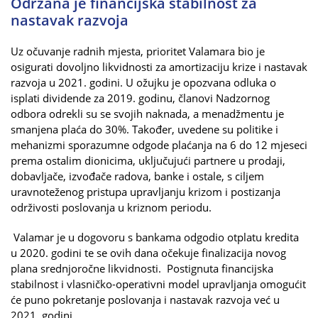
Održana je financijska stabilnost za
nastavak razvoja
Uz očuvanje radnih mjesta, prioritet Valamara bio je
osigurati dovoljno likvidnosti za amortizaciju krize i nastavak
razvoja u 2021. godini. U ožujku je opozvana odluka o
isplati dividende za 2019. godinu, članovi Nadzornog
odbora odrekli su se svojih naknada, a menadžmentu je
smanjena plaća do 30%. Također, uvedene su politike i
mehanizmi sporazumne odgode plaćanja na 6 do 12 mjeseci
prema ostalim dionicima, uključujući partnere u prodaji,
dobavljače, izvođače radova, banke i ostale, s ciljem
uravnoteženog pristupa upravljanju krizom i postizanja
održivosti poslovanja u kriznom periodu.
Valamar je u dogovoru s bankama odgodio otplatu kredita
u 2020. godini te se ovih dana očekuje finalizacija novog
plana srednjoročne likvidnosti. Postignuta financijska
stabilnost i vlasničko-operativni model upravljanja omogućit
će puno pokretanje poslovanja i nastavak razvoja već u
2021. godini.