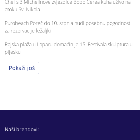
Chef s 3 Michelinove zvjezdice Bobo Cerea kuha uživo na
otoku Sv. Nikola
Purobeach Poreč do 10. srpnja nudi posebnu pogodnost
za rezervacije ležaljki
Rajska plaža u Loparu domaćin je 15. Festivala skulptura u
pijesku
Pokaži još
Naši brendovi: