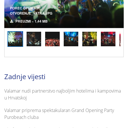
POREC OPEN AIR_
OTVORENJE_VATRA.JPG
PREUZMI ~ 1,44 MB
Zadnje vijesti
Valamar nudi partnerstvo najboljim hotelima i kampovima
u Hrvatskoj
Valamar priprema spektakularan Grand Opening Party
Purobeach cluba