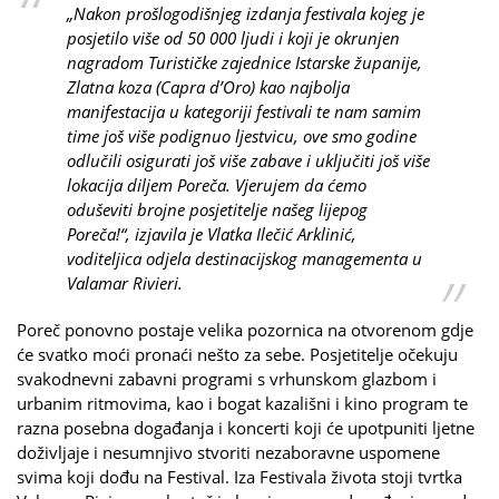
„Nakon prošlogodišnjeg izdanja festivala kojeg je
posjetilo više od 50 000 ljudi i koji je okrunjen
nagradom Turističke zajednice Istarske županije,
Zlatna koza (Capra d’Oro) kao najbolja
manifestacija u kategoriji festivali te nam samim
time još više podignuo ljestvicu, ove smo godine
odlučili osigurati još više zabave i uključiti još više
lokacija diljem Poreča. Vjerujem da ćemo
oduševiti brojne posjetitelje našeg lijepog
Poreča!“, izjavila je Vlatka Ilečić Arklinić,
voditeljica odjela destinacijskog managementa u
Valamar Rivieri.
Poreč ponovno postaje velika pozornica na otvorenom gdje
će svatko moći pronaći nešto za sebe. Posjetitelje očekuju
svakodnevni zabavni programi s vrhunskom glazbom i
urbanim ritmovima, kao i bogat kazališni i kino program te
razna posebna događanja i koncerti koji će upotpuniti ljetne
doživljaje i nesumnjivo stvoriti nezaboravne uspomene
svima koji dođu na Festival. Iza Festivala života stoji tvrtka