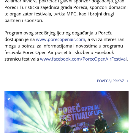
Valamar Riviera, pokretač i glavni sponzor događanja, grad
Poreč i Turistička zajednica grada Poreča, sponzori domaćini
te organizator festivala, tvrtka MPG, kao i brojni drugi
partneri i sponzori.
Program ovog središnjeg ljetnog događanja u Poreču
dostupan je na
www.porecopenair.com
,
a svi zainteresirani
mogu u potrazi za informacijama i novostima u programu
festivala Poreč Open Air posjetiti i službenu Facebook
stranicu festivala
www.facebook.com/PorecOpenAirFestival
.
POVEĆAJ PRIKAZ