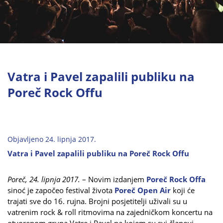
Vatra i Pavel zapalili publiku na
Poreč Rock Offu
Objavljeno 24. lipnja 2017.
Vatra i Pavel zapalili publiku na Poreč Rock Offu
Poreč, 24. lipnja 2017.
– Novim izdanjem
Poreč Rock Offa
sinoć je započeo festival života
Poreč Open Air
koji će
trajati sve do 16. rujna. Brojni posjetitelji uživali su u
vatrenim rock & roll ritmovima na zajedničkom koncertu na
otvorenom grupa Vatre i Pavel na kojem su svi članovi