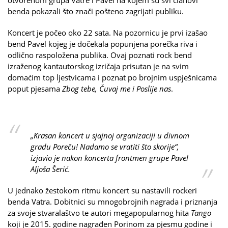
benda pokazali što znači pošteno zagrijati publiku.
Koncert je počeo oko 22 sata. Na pozornicu je prvi izašao
bend Pavel kojeg je dočekala popunjena porečka riva i
odlično raspoložena publika. Ovaj poznati rock bend
izraženog kantautorskog izričaja prisutan je na svim
domaćim top ljestvicama i poznat po brojnim uspješnicama
poput pjesama
Zbog tebe, Čuvaj me i Poslije nas
.
„Krasan koncert u sjajnoj organizaciji u divnom
gradu Poreču! Nadamo se vratiti što skorije“,
izjavio je nakon koncerta frontmen grupe Pavel
Aljoša Šerić.
U jednako žestokom ritmu koncert su nastavili rockeri
benda Vatra. Dobitnici su mnogobrojnih nagrada i priznanja
za svoje stvaralaštvo te autori megapopularnog hita
Tango
koji je 2015. godine nagrađen Porinom za pjesmu godine i