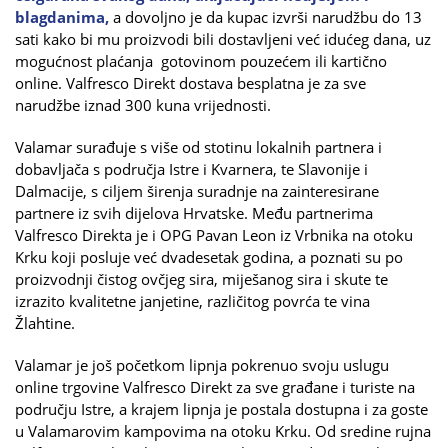
blagdanima,
a dovoljno je da kupac izvrši narudžbu do 13
sati kako bi mu proizvodi bili dostavljeni već idućeg dana, uz
mogućnost plaćanja gotovinom pouzećem ili kartično
online. Valfresco Direkt dostava besplatna je za sve
narudžbe iznad 300 kuna vrijednosti.
Valamar surađuje s više od stotinu lokalnih partnera i
dobavljača s područja Istre i Kvarnera, te Slavonije i
Dalmacije, s ciljem širenja suradnje na zainteresirane
partnere iz svih dijelova Hrvatske. Među partnerima
Valfresco Direkta je i OPG Pavan Leon iz Vrbnika na otoku
Krku koji posluje već dvadesetak godina, a poznati su po
proizvodnji čistog ovčjeg sira, miješanog sira i skute te
izrazito kvalitetne janjetine, različitog povrća te vina
Žlahtine.
Valamar je još početkom lipnja pokrenuo svoju uslugu
online trgovine Valfresco Direkt za sve građane i turiste na
području Istre, a krajem lipnja je postala dostupna i za goste
u Valamarovim kampovima na otoku Krku. Od sredine rujna