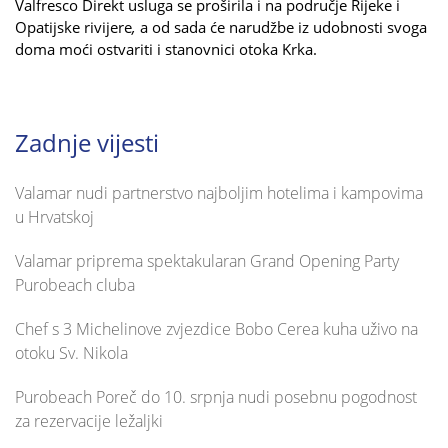
Valfresco Direkt usluga se proširila i na područje Rijeke i
Opatijske rivijere
,
a od sada će narudžbe iz udobnosti svoga
doma moći ostvariti i stanovnici otoka Krka.
Zadnje vijesti
Valamar nudi partnerstvo najboljim hotelima i kampovima
u Hrvatskoj
Valamar priprema spektakularan Grand Opening Party
Purobeach cluba
Chef s 3 Michelinove zvjezdice Bobo Cerea kuha uživo na
otoku Sv. Nikola
Purobeach Poreč do 10. srpnja nudi posebnu pogodnost
za rezervacije ležaljki