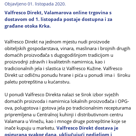
Objavljeno 01. listopada 2020.
Valfresco Direkt, Valamarova online trgovina s
dostavom od 1. listopada postaje dostupna i za
građane otoka Krka.
Valfresco Direkt na jednom mjestu nudi proizvode
obiteljskih gospodarstava, vinara, maslinara i brojnih drugih
domaćih proizvođača s dugogodišnjom tradicijom u
proizvodnji zdravih i kvalitetnih namirnica, kao i
tradicionalnih jela i slastica iz Valfresco Kužine. Valfresco
Direkt uz odličnu ponudu hrane i pića u ponudi ima i široku
paletu potrepština u kućanstvu.
U ponudi Valfresco Direkta nalazi se širok izbor svježih
domaćih proizvoda i namirnica lokalnih proizvođača i OPG-
ova, polugotova i gotova jela po tradicionalnim recepturama
pripremljena u Centralnoj kuhinji i distributivnom centru
Valamara u Vinežu, kao i mnoge druge potrepštine koje se
inače kupuju u marketu.
Valfresco Direkt dostava je
osigurana svakog dana, uključujući nedjeljom i