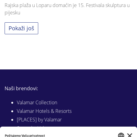
Rajska plaža u Loparu domaćin je 15. Festivala skulptura u
pijesku
Pokaži još
Naši brendovi:
Valamar Collection
Valamar Hotels & Resorts
[PLACES] by Valamar
Sunny by Valamar
Valamar Camping