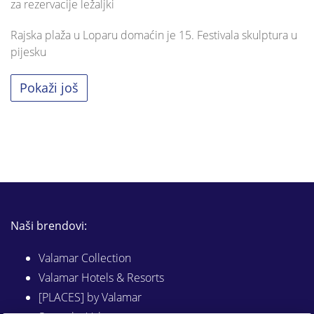
za rezervacije ležaljki
Rajska plaža u Loparu domaćin je 15. Festivala skulptura u
pijesku
Pokaži još
Naši brendovi:
Valamar Collection
Valamar Hotels & Resorts
[PLACES] by Valamar