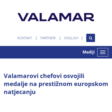
KONTAKT
PARTNERI
ENGLISH
Mediji
Toggle
naviga
Valamarovi chefovi osvojili
medalje na prestižnom europskom
natjecanju