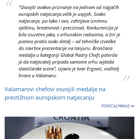
"Osvojiti ovakvo priznanje na jednom od najjačih
europskih natjecanja velik je uspjeh. Svako
natjecanje, pa tako i ovo, zahtijeva iznimnu
vještinu, kreativnost i preciznost. Konkurencija je
bila izuzetno jaka, s vrhunskim radovima, a žiri je
pomno pratio svaki detalj – od tehničke izvedbe
do završne prezentacije na tanjuru. Brončana
medalja u kategoriji Global Pastry Chefs potvrda
je da natjecatelj pripada samome vrhu svjetske
slastičarske scene”, izjavio je Ivan Ergović, voditelj
hrane u Valamaru.
Valamarovi chefovi osvojili medalje na
prestižnom europskom natjecanju
POVEĆAJ PRIKAZ