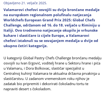
Objavljeno 21. veljače 2025.
Valamarovi chefovi osvojili su dvije brončane medalje
na europskom regionalnom polufinalu natjecanja
Worldchefs European Grand Prix 2025: Global Chefs
Challenge, održanom od 16. do 18. veljače u Riminiju u
Italiji. Ovo trodnevno natjecanje okupilo je vrhunske
kuhare i slastičare iz cijele Europe, a Valamarovi
chefovi istaknuli su se osvajanjem medalja u dvije od
ukupno četiri kategorije.
U kategoriji Global Pastry Chefs Challenge brončanu medalju
osvojili su Ivan Ergović, voditelj hrane u Sektoru hrane i pića
u Valamaru, i Dora Bolkovac, slastičar specijalist u
Centralnoj kuhinji Valamara te aktualna državna prvakinja u
slastičarstvu. U zadanom vremenskom roku njihov je
zadatak bio pripremiti i dekorirati čokoladnu tortu te
napraviti desert s čokoladom.