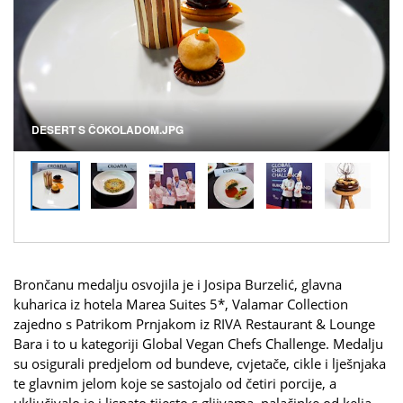
DESERT S ČOKOLADOM.JPG
Brončanu medalju osvojila je i Josipa Burzelić, glavna
kuharica iz hotela Marea Suites 5*, Valamar Collection
zajedno s Patrikom Prnjakom iz RIVA Restaurant & Lounge
Bara i to u kategoriji Global Vegan Chefs Challenge. Medalju
su osigurali predjelom od bundeve, cvjetače, cikle i lješnjaka
te glavnim jelom koje se sastojalo od četiri porcije, a
uključivalo je i lisnato tijesto s gljivama, palačinke od kelja,