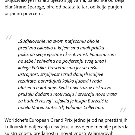
blanširane šparoge, pire od batata te tart od kelja punjen
pirjanim povrćem.
„Sudjelovanje na ovom natjecanju bilo je
predivno iskustvo u kojem smo imali priliku
pokazati svoje vještine i kreativnost. Ponosna sam
na sebe i zahvalna na povjerenju svog tima i
kolege Patrika. Presretni smo jer su naša
ustrajnost, strpljivost i trud donijeli vidljive
rezultate, potvrđujući koliko ljubavi i rada
ulažemo u kuhanje. Svaki novi izazov i iskustvo
pružaju dodatnu motivaciju i otvaraju nova vrata
za budući razvoj“, izjavila je Josipa Burzelić iz
hotela Marea Suites 5*, Valamar Collection.
Worldchefs European Grand Prix jedno je od najprestižnijih
kulinarskih natjecanja u svijetu, a osvojene medalje potvrda
su stručnosti, predanosti i inovativnosti Valamarovih