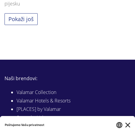
pijesku
Pokaži još
Naši brendovi:
Valamar Collection
Valamar Hotels & Resorts
[PLACES] by Valamar
Sunny by Valamar
Valamar Camping