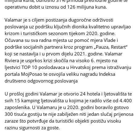
operativnu dobit u iznosu od 126 milijuna kuna.
Valamar je s ciljem postizanja dugoročne održivosti
poslovanja uz podršku ključnih dionika kvalitetno upravljao
krizom i turističkom sezonom tijekom 2020. godine.
Očuvana su sva radna mjesta uz pomoć mjera Vlade i
podrške socijalnih partnera kroz program „Pauza, Restart“
koji se nastavlja i u prvom dijelu 2021. godine. Valamar
Riviera je usprkos krizi skočila na visoko 6. mjesto na
ljestvici TOP 10 poslodavaca u Hrvatskoj prema istraživanju
portala MojPosao te osvojila veliku nagradu Indeksa
društveno odgovornog poslovanja
U prošloj godini Valamar je otvorio 24 hotela i ljetovališta te
svih 15 kamping ljetovališta u kojima je radilo više od 4.400
zaposlenika. U Valamaru je u 2020. godini boravilo gotovo
300 tisuća gostiju te nije zabilježen niti jedan slučaj prijenosa
zaraze što potvrđuje da turistički objekti postižu visoku
razinu sigurnosti za goste.