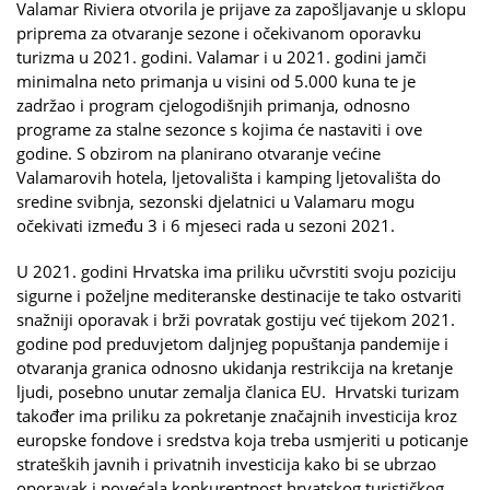
Valamar Riviera otvorila je prijave za zapošljavanje u sklopu
priprema za otvaranje sezone i očekivanom oporavku
turizma u 2021. godini. Valamar i u 2021. godini jamči
minimalna neto primanja u visini od 5.000 kuna te je
zadržao i program cjelogodišnjih primanja, odnosno
programe za stalne sezonce s kojima će nastaviti i ove
godine. S obzirom na planirano otvaranje većine
Valamarovih hotela, ljetovališta i kamping ljetovališta do
sredine svibnja, sezonski djelatnici u Valamaru mogu
očekivati između 3 i 6 mjeseci rada u sezoni 2021.
U 2021. godini Hrvatska ima priliku učvrstiti svoju poziciju
sigurne i poželjne mediteranske destinacije te tako ostvariti
snažniji oporavak i brži povratak gostiju već tijekom 2021.
godine pod preduvjetom daljnjeg popuštanja pandemije i
otvaranja granica odnosno ukidanja restrikcija na kretanje
ljudi, posebno unutar zemalja članica EU. Hrvatski turizam
također ima priliku za pokretanje značajnih investicija kroz
europske fondove i sredstva koja treba usmjeriti u poticanje
strateških javnih i privatnih investicija kako bi se ubrzao
oporavak i povećala konkurentnost hrvatskog turističkog