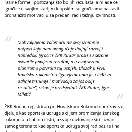
razine forme i postizanja što boljih rezultata, a mlađe će
igračice u svojim starijim klupskim suigračicama nastaviti
pronalaziti motivaciju za predani rad i težnju izvrsnosti.
“Zahvaljujemo Valamaru na ovoj iznimnoj
potpori koja nam omogućuje daljnji razvoj i
napredak. Igračice ŽRK Rudar prošle su sezone
ostvarile povijesni rezultat, a u ovoj sezoni
planiramo potvrditi taj uspjeh. Ulazak u Prvu
hrvatsku rukometnu ligu vjetar nam je u leđa za
daljnje treninge i motivacija za još bolje
rezultate”, rekao je predsjednik ŽRK Rudar, Igor
Miletić.
ŽRK Rudar, registriran pri Hrvatskom Rukometnom Savezu,
djeluje kao sportska udruga s ciljem promicanja ženskog
rukometa u Labinu i Istri, a svoje djelovanje širi i izvan
samog terena te kao sportska udruga svoj rad bazira i na