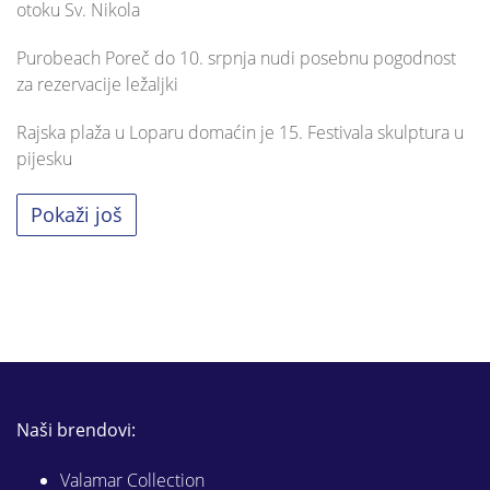
otoku Sv. Nikola
Purobeach Poreč do 10. srpnja nudi posebnu pogodnost
za rezervacije ležaljki
Rajska plaža u Loparu domaćin je 15. Festivala skulptura u
pijesku
Pokaži još
Naši brendovi:
Valamar Collection