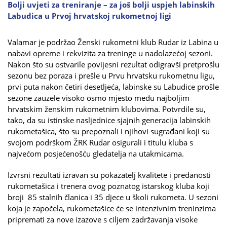
Bolji uvjeti za treniranje – za još bolji uspjeh labinskih
Labudica u Prvoj hrvatskoj rukometnoj ligi
Valamar je podržao Ženski rukometni klub Rudar iz Labina u
nabavi opreme i rekvizita za treninge u nadolazećoj sezoni.
Nakon što su ostvarile povijesni rezultat odigravši pretprošlu
sezonu bez poraza i prešle u Prvu hrvatsku rukometnu ligu,
prvi puta nakon četiri desetljeća, labinske su Labudice prošle
sezone zauzele visoko osmo mjesto među najboljim
hrvatskim ženskim rukometnim klubovima. Potvrdile su,
tako, da su istinske nasljednice sjajnih generacija labinskih
rukometašica, što su prepoznali i njihovi sugrađani koji su
svojom podrškom ŽRK Rudar osigurali i titulu kluba s
najvećom posjećenošću gledatelja na utakmicama.
Izvrsni rezultati izravan su pokazatelj kvalitete i predanosti
rukometašica i trenera ovog poznatog istarskog kluba koji
broji 85 stalnih članica i 35 djece u školi rukometa. U sezoni
koja je započela, rukometašice će se intenzivnim treninzima
pripremati za nove izazove s ciljem zadržavanja visoke