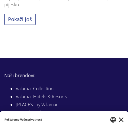
pijesku
Pokaži još
Naši brendovi:
Valamar Collection
Valamar Hotels & Resorts
[PLACES] by Valamar
Sunny by Valamar
Valamar Camping