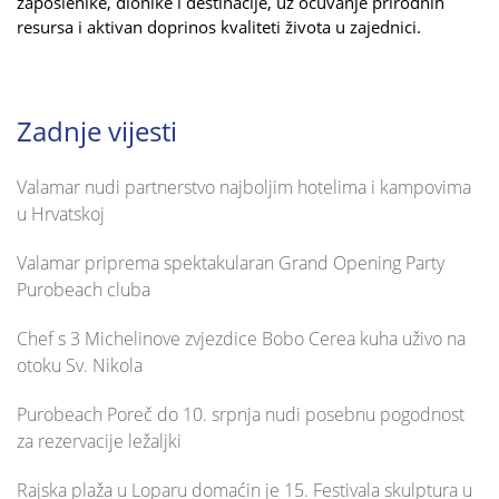
zaposlenike, dionike i destinacije, uz očuvanje prirodnih
resursa i aktivan doprinos kvaliteti života u zajednici.
Zadnje vijesti
Valamar nudi partnerstvo najboljim hotelima i kampovima
u Hrvatskoj
Valamar priprema spektakularan Grand Opening Party
Purobeach cluba
Chef s 3 Michelinove zvjezdice Bobo Cerea kuha uživo na
otoku Sv. Nikola
Purobeach Poreč do 10. srpnja nudi posebnu pogodnost
za rezervacije ležaljki
Rajska plaža u Loparu domaćin je 15. Festivala skulptura u