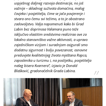
uspješnog daljneg razvoja destinacije, no još
važnije – skladnog suživota domaćina, malog
čovjeka i posjetitelja, čime se jača povjerenje i
stvara ono čemu svi težimo, a to je obostrano
zadovoljstvo. Valja napomenuti kako bi Grad
Labin bez doprinosa Valamara puno teže
isključivo vlastitim sredstvima realizirao ove za
lokalno stanovništvo važne aktivnosti, a upravo
zajedničkom vizijom i suradnjom osigurali smo
dodatnu sigurnost i bolju povezanost, osnovne
preduvjete kvalitetnijeg života mještana Rapca,
zaposlenika u turizmu i, na poslijetku, posjetitelja
našeg bisera Kvarnera”, izjavio je Donald
Blašković, gradonačelnik Grada Labina.