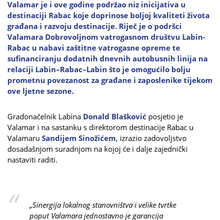
Valamar je i ove godine podržao niz inicijativa u
destinaciji Rabac koje doprinose boljoj kvaliteti života
građana i razvoju destinacije. Riječ je o podršci
Valamara Dobrovoljnom vatrogasnom društvu Labin-
Rabac u nabavi zaštitne vatrogasne opreme te
sufinanciranju dodatnih dnevnih autobusnih linija na
relaciji Labin–Rabac–Labin što je omogućilo bolju
prometnu povezanost za građane i zaposlenike tijekom
ove ljetne sezone.
Gradonačelnik Labina
Donald Blašković
posjetio je
Valamar i na sastanku s direktorom destinacije Rabac u
Valamaru
Sandijem Sinožićem
, izrazio zadovoljstvo
dosadašnjom suradnjom na kojoj će i dalje zajednički
nastaviti raditi.
„Sinergija lokalnog stanovništva i velike tvrtke
poput Valamara jednostavno je garancija