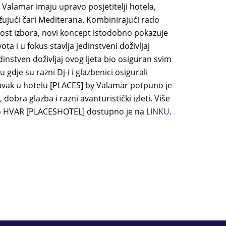
alamar imaju upravo posjetitelji hotela,
ažujući čari Mediterana. Kombinirajući rado
nost izbora, novi koncept istodobno pokazuje
a i u fokus stavlja jedinstveni doživljaj
dinstven doživljaj ovog ljeta bio osiguran svim
je su razni Dj-i i glazbenici osigurali
vak u hotelu [PLACES] by Valamar potpuno je
dobra glazba i razni avanturistički izleti. Više
 o HVAR [PLACESHOTEL] dostupno je na
LINKU
.