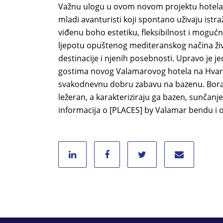
Važnu ulogu u ovom novom projektu hotela V
mladi avanturisti koji spontano uživaju istr
viđenu boho estetiku, fleksibilnost i moguć
ljepotu opuštenog mediteranskog načina život
destinacije i njenih posebnosti. Upravo je je
gostima novog Valamarovog hotela na Hvaru gd
svakodnevnu dobru zabavu na bazenu. Bora
ležeran, a karakteriziraju ga bazen, sunčanje, 
informacija o [PLACES] by Valamar bendu i