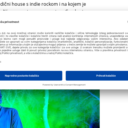
dični house s indie rockom i na kojem je
ma. Njegov nastup na poznatom Cercle
streamu
 zrak iznad doline balona u turskoj regiji
h
streamova
s više od 10 milijuna pregleda u
POVEĆAJ PRIKAZ