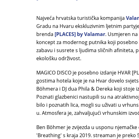
Najveća hrvatska turistička kompanija
Vala
Gradu na Hvaru ekskluzivnim ljetnim party
brenda
[PLACES] by Valamar
. Usmjeren na 
koncept za modernog putnika koji posebno 
zabavu i susrete s ljudima sličnih afiniteta, 
ekološku održivost.
MAGICO DISCO je posebno izdanje HVAR [P
gostima hotela koje je na Hvar dovelo svje
Böhmera i DJ dua Phila & Dereka koji stoje 
Poznati glazbenici nastupili su na atraktivno
bilo i poznatih lica, mogli su uživati u vrhu
u. Atmosfera je, zahvaljujući vrhunskim izvođ
Ben Böhmer je zvijezda u usponu njemačke e
'Breathing' s kraja 2019. streaman je preko