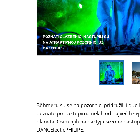
POZNATI GLAZBENICI NASTUPILI SU
NA ATRAKTIVNOJ POZORNICI UZ
BAZEN.JPG
Böhmeru su se na pozornici pridružili i duo 
poznate po nastupima nekih od najvećih svje
planeta. Osim njih na partyju sezone nastupi
DANCElecticPHILIPE.