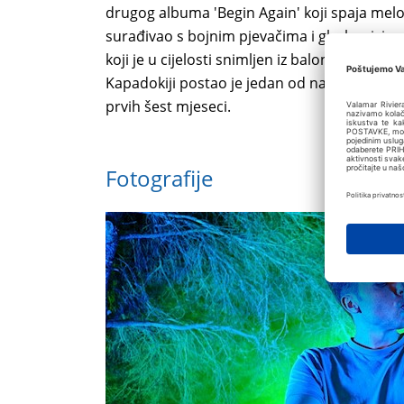
drugog albuma 'Begin Again' koji spaja melo
surađivao s bojnim pjevačima i glazbenici
koji je u cijelosti snimljen iz balona na vrući
Kapadokiji postao je jedan od najuspješniji
prvih šest mjeseci.
Fotografije