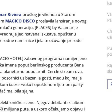
ka
Va
mar Riviera
prošlog je vikenda u Starom
Pa
jem
MAGICO DISCO
proslavila lansiranje novog
mlađu generaciju, [PLACES] by Valamar je
Ch
vrednuje jedinstvena iskustva, opuštenu
už
prirodne namirnice i jela te očuvanje prirode i
Pu
po
LACESHOTEL] zabavnog programa namijenjeno
tska imena poput berlinskog producenta Bena
Ra
sk
iza planetarno popularnih Cercle stream-ova.
j pozornici uz bazen, a gosti, među kojima je
nskom
house
zvuku i opuštenom ljetnom party-
ačima, bila sjajna.
lektroničke scene. Njegov debitantski album
 50 milijuna puta, a uskoro očekujemo objavu i