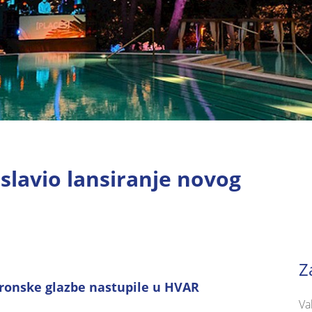
lavio lansiranje novog
Z
ronske glazbe nastupile u HVAR
Va