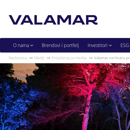
O nama
Brendovi i portfelj
Investitori
ESG
Naslovnica
Mediji
Priopćenja za medije
Valamar na Hvaru pr