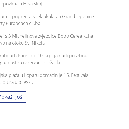
mpovima u Hrvatskoj
lamar priprema spektakularan Grand Opening
rty Purobeach cluba
ef s 3 Michelinove zvjezdice Bobo Cerea kuha
ivo na otoku Sv. Nikola
robeach Poreč do 10. srpnja nudi posebnu
godnost za rezervacije ležaljki
jska plaža u Loparu domaćin je 15. Festivala
ulptura u pijesku
Pokaži još