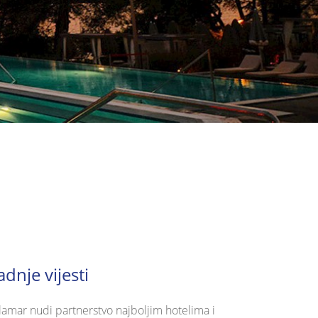
adnje vijesti
lamar nudi partnerstvo najboljim hotelima i