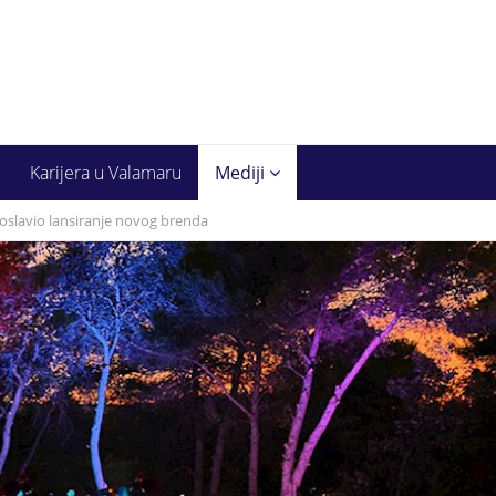
Karijera u Valamaru
Mediji
oslavio lansiranje novog brenda